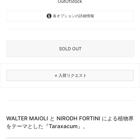
OutOfStock
各オプションの詳細情報
CD
OutOfStock
Vinyl LP
OutOfStock
SOLD OUT
＋
入荷リクエスト
⚠
商品名
WALTER MAIOLI と NIRODH FORTINI による植物界
フォーマット
をテーマとした『Taraxacum』。
レコード