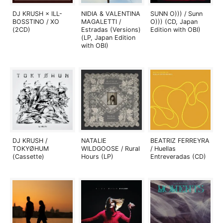
DJ KRUSH × ILL-
NIDIA & VALENTINA
SUNN O))) / Sunn
BOSSTINO / XO
MAGALETTI /
O))) (CD, Japan
(2CD)
Estradas (Versions)
Edition with OBI)
(LP, Japan Edition
with OBI)
DJ KRUSH /
NATALIE
BEATRIZ FERREYRA
TOKYØHUM
WILDGOOSE / Rural
/ Huellas
(Cassette)
Hours (LP)
Entreveradas (CD)