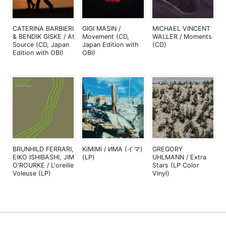
CATERINA BARBIERI
GIGI MASIN /
MICHAEL VINCENT
& BENDIK GISKE / At
Movement (CD,
WALLER / Moments
Source (CD, Japan
Japan Edition with
(CD)
Edition with OBI)
OBI)
BRUNHILD FERRARI,
KiMiMi / ИМА (イマ)
GREGORY
EIKO ISHIBASHI, JIM
(LP)
UHLMANN / Extra
O'ROURKE / L'oreille
Stars (LP Color
Voleuse (LP)
Vinyl)