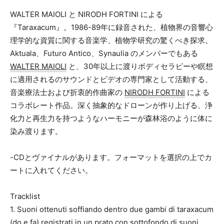
CD
カセット
WALTER MAIOLI と NIRODH FORTINI による
その他
『Taraxacum』。1986-89年に録音された、植物界の音響心
理学的な資質に関する音楽学、植物学研究の驚くべき探求。
メールアドレス（必須）
Aktuala、Futuro Antico、Synaulia のメンバーでもある
WALTER MAIOLI
と、30年以上に渡りボディセラピーや瞑想
に適用されるのサウンドとビデオの専門家として活動する、
音楽療法士および折衷的作曲家の
NIRODH FORTINI
による
コラボレート作品。深く抽象的なドローンが作り上げる、浄
化力と再生力を持つようなハーモニーが森林浴のように体に
染み渡ります。
-CDとヴァイナルがあります。フォーマットを選択の上でカ
ートに入れてください。
Tracklist
1. Suoni ottenuti soffiando dentro due gambi di taraxacum
(do e fa) registrati in un prato con sottofondo di suoni