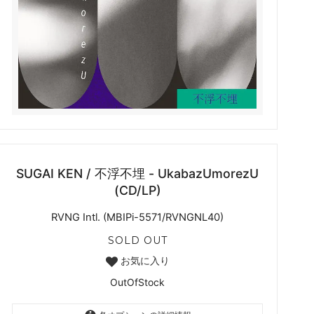
SUGAI KEN / 不浮不埋 - UkabazUmorezU
(CD/LP)
RVNG Intl. (MBIPi-5571/RVNGNL40)
SOLD OUT
お気に入り
OutOfStock