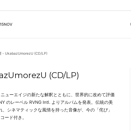
5NOV
cord
ガイド
Club Music - CD, Record
Contemporary / Classical
会員登録とポイント
- UkabazUmorezU (CD/LP)
IDEO
Free Jazz
入りリスト
Book, Zine
New Age / Ambient
News
Track
Bass Music / Dub
azUmorezU (CD/LP)
Techno
Accessory, Goods
rezU』。ニューエイジの新たな解釈とともに、世界的に改めて評価
Y のレーベル RVNG Intl. よりアルバムを発表。伝統の美
れ、シネマティックな風情を持った音像が、今の「侘び」
・コード付き。