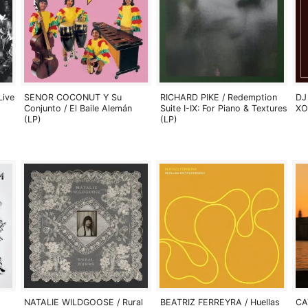
Live
SENOR COCONUT Y Su
RICHARD PIKE / Redemption
DJ
Conjunto / El Baile Alemán
Suite I-IX: For Piano & Textures
XO
(LP)
(LP)
NATALIE WILDGOOSE / Rural
BEATRIZ FERREYRA / Huellas
CA