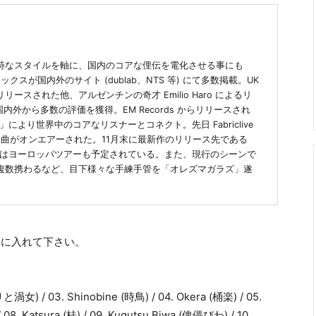
特なスタイルを軸に、国内のコアな俚伝を電化させる事にも
が国内外のサイト (dublab、NTS 等) にて多数掲載。UK
リースされた他、アルゼンチンの奇才 Emilio Haro によるリ
』は国内外から多数の評価を獲得。EM Records からリリースされ
-creation)」により世界中のコアなリスナーとコネクト。先日 Fabriclive
組にて楽曲がオンエアーされた。11月末に最新作のリリース先である
18年にはヨーロッパツアーも予定されている。また、現行のシーンで
複数携わるなど、目下様々な手練手管を「オレズマガラズ」遂
トに入れて下さい。
渦女) / 03. Shinobine (時鳥) / 04. Okera (桶楽) / 05.
 08. Katsura (桂) / 09. Kugutsu Biwa (傀儡びわ) / 10.