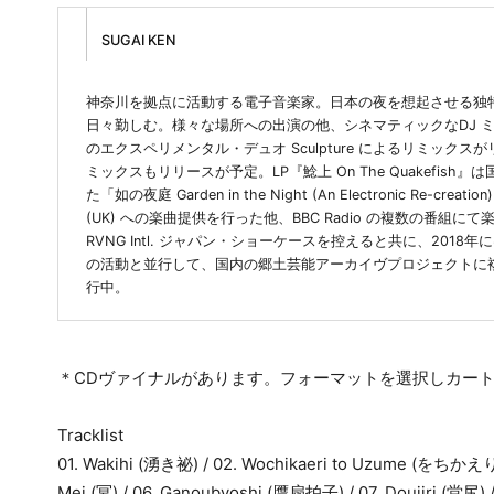
SUGAI KEN
神奈川を拠点に活動する電子音楽家。日本の夜を想起させる独
日々勤しむ。様々な場所への出演の他、シネマティックなDJ ミックス
のエクスペリメンタル・デュオ Sculpture によるリミックスがリ
ミックスもリリースが予定。LP『鯰上 On The Quakefish
た「如の夜庭 Garden in the Night (An Electronic Re
(UK) への楽曲提供を行った他、BBC Radio の複数の番
RVNG Intl. ジャパン・ショーケースを控えると共に、20
の活動と並行して、国内の郷土芸能アーカイヴプロジェクトに
行中。
＊CDヴァイナルがあります。フォーマットを選択しカー
Tracklist
01. Wakihi (湧き祕) / 02. Wochikaeri to Uzume (をちかえりと
Mei (冥) / 06. Ganoubyoshi (贋扇拍子) / 07. Doujiri (堂尻) /