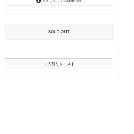
各オプションの詳細情報
CD
OutOfStock
Vinyl LP
OutOfStock
SOLD OUT
＋
入荷リクエスト
⚠
商品名
フォーマット
レコード
CD
カセット
その他
メールアドレス（必須）