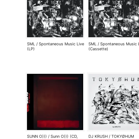
SML / Spontaneous Music Live
SML / Spontaneous Music 
(LP)
(Cassette)
SUNN O))) / Sunn O))) (CD,
DJ KRUSH / TOKYØHUM