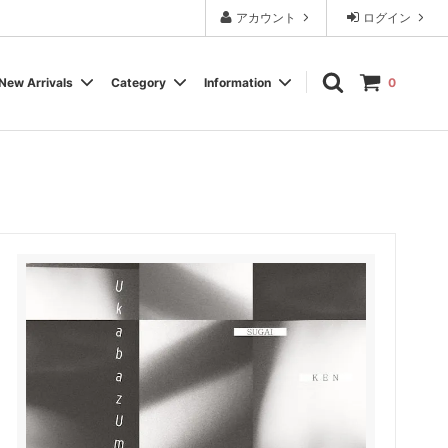
アカウント
ログイン
New Arrivals
Category
Information
0
Cassette Tape
Experimental / Noise
Calendar
Wear, Accessory, Goods
Rock / Pop
FAQ よくある質問
Electronica / IDM
Label