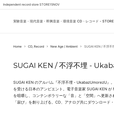
Independent record store STORE15NOV
実験音楽・現代音楽・即興音楽・環境音楽 CD・レコード - STORE1
Pre Order | 予約
New In
FEATURES | 特集
CD, Re
Blues
ご利用
Home
CD, Record
New Age / Ambient
SUGAI KEN / 不浮不埋 
Used - CD, Record
Folk / World / Country
Contact Us | お問合わせ
DVD, V
Jazz / 
お気に
Sound Art / Non-Music
店舗案内
Sound 
SUGAI KEN / 不浮不埋 - Ukab
Heads / Club Jazz
House
Record Store Day
Wear, 
SUGAI KEN のアルバム『不浮不埋 - UkabazUmo
を受ける日本のアンビエント。電子音楽家 SUGAI KEN が N
を咀嚼し、コンテンポラリーな「音」と「空間」へ更新さ
「寂び」を創り上げる。CD、アナログ共にダウンロード