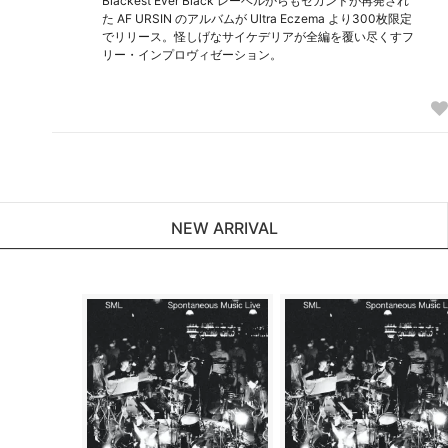
Blackest Ever Black レーベルからもセカンドが再発され
た AF URSIN のアルバムが Ultra Eczema より300枚限定
でリリース。怪しげなサイケデリアが全編を覆い尽くすフ
リー・インプロヴィゼーション。
NEW ARRIVAL