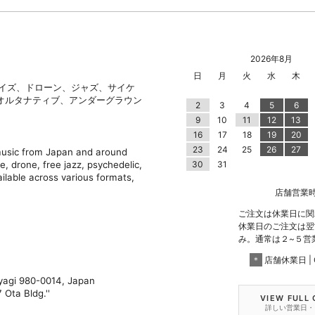
2026年8月
日
月
火
水
木
ノイズ、ドローン、ジャズ、サイケ
オルタナティブ、アンダーグラウン
2
3
4
5
6
9
10
11
12
13
16
17
18
19
20
23
24
25
26
27
 music from Japan and around
e, drone, free jazz, psychedelic,
30
31
ilable across various formats,
店舗営業時間 |
ご注文は休業日に関
休業日のご注文は翌
み。通常は２~５営
＊
店舗休業日 | C
iyagi 980-0014, Japan
 Ota Bldg.''
VIEW FULL
詳しい営業日・