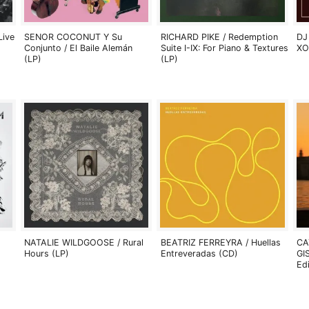
Live
SENOR COCONUT Y Su
RICHARD PIKE / Redemption
DJ
Conjunto / El Baile Alemán
Suite I-IX: For Piano & Textures
XO
(LP)
(LP)
NATALIE WILDGOOSE / Rural
BEATRIZ FERREYRA / Huellas
CA
Hours (LP)
Entreveradas (CD)
GI
Ed