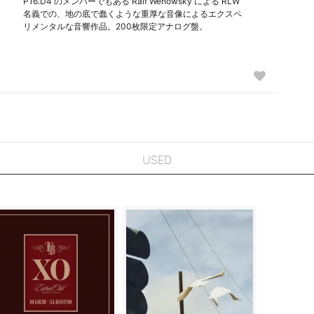
P16.D4 のメンバーでもある Ralf Wehowsky による RLW
名義での、地の底で蠢くような重厚な音像によるエクスペ
リメンタルな音響作品。200枚限定アナログ盤。
USED