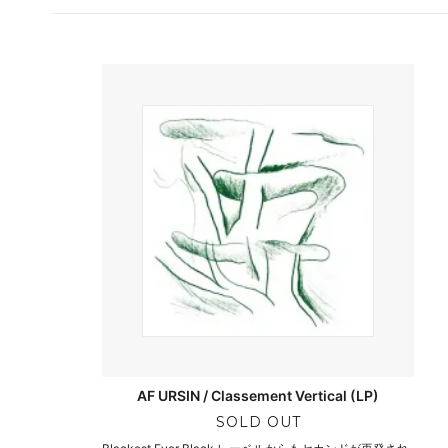
AF URSIN / Classement Vertical (LP)
SOLD OUT