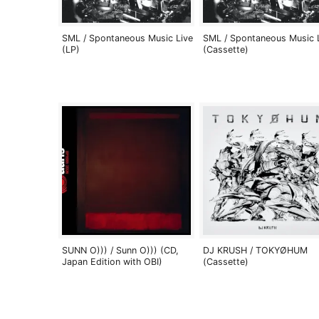
SML / Spontaneous Music Live
SML / Spontaneous Music 
(LP)
(Cassette)
SUNN O))) / Sunn O))) (CD,
DJ KRUSH / TOKYØHUM
Japan Edition with OBI)
(Cassette)