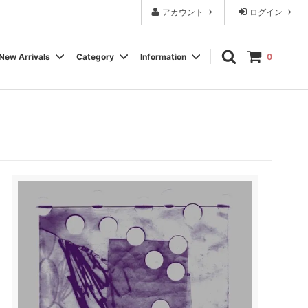
アカウント
ログイン
New Arrivals
Category
Information
0
Cassette Tape
Experimental / Noise
Calendar
Wear, Accessory, Goods
Rock / Pop
FAQ よくある質問
Electronica / IDM
Label