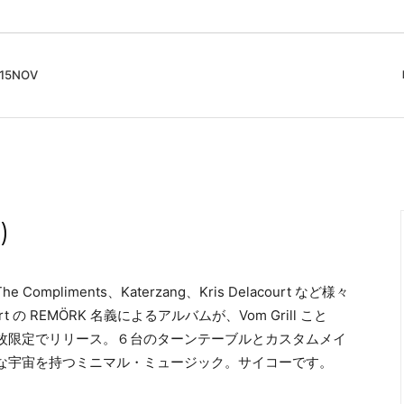
5NOV
cord
ガイド
Club Music - CD, Record
Contemporary / Classical
会員登録とポイント
IDEO
Free Jazz
入りリスト
Book, Zine
New Age / Ambient
News
Track
Bass Music / Dub
)
Techno
Accessory, Goods
he Compliments、Katerzang、Kris Delacourt など様々
 の REMÖRK 名義によるアルバムが、Vom Grill こと
より200枚限定でリリース。６台のターンテーブルとカスタムメイ
な宇宙を持つミニマル・ミュージック。サイコーです。