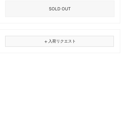
SOLD OUT
＋
入荷リクエスト
⚠
商品名
フォーマット
レコード
CD
カセット
その他
メールアドレス（必須）