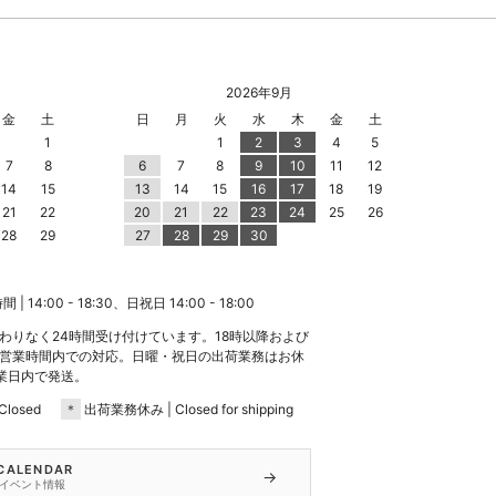
2026年9月
金
土
日
月
火
水
木
金
土
1
1
2
3
4
5
7
8
6
7
8
9
10
11
12
14
15
13
14
15
16
17
18
19
21
22
20
21
22
23
24
25
26
28
29
27
28
29
30
 14:00 - 18:30、日祝日 14:00 - 18:00
わりなく24時間受け付けています。18時以降および
営業時間内での対応。日曜・祝日の出荷業務はお休
業日内で発送。
losed
＊
出荷業務休み | Closed for shipping
 CALENDAR
→
イベント情報