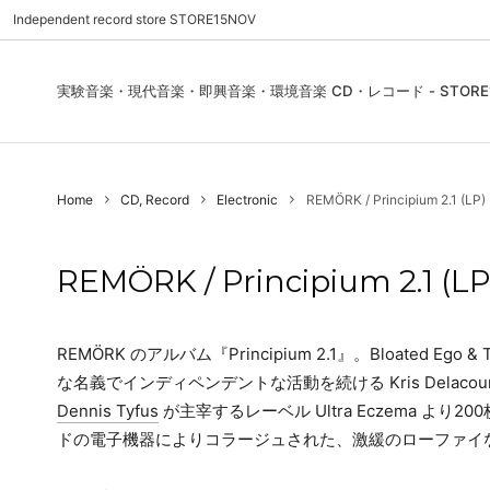
Independent record store STORE15NOV
実験音楽・現代音楽・即興音楽・環境音楽 CD・レコード - STORE1
Pre Order | 予約
New In
FEATURES | 特集
CD, Re
Blues
ご利用
Home
CD, Record
Electronic
REMÖRK / Principium 2.1 (LP)
Used - CD, Record
Folk / World / Country
Contact Us | お問合わせ
DVD, V
Jazz / 
お気に
Sound Art / Non-Music
店舗案内
Sound 
REMÖRK / Principium 2.1 (LP
Heads / Club Jazz
House
Record Store Day
Wear, 
REMÖRK のアルバム『Principium 2.1』。Bloated Ego & T
な名義でインディペンデントな活動を続ける Kris Delacourt
Dennis Tyfus
が主宰するレーベル Ultra Eczema 
ドの電子機器によりコラージュされた、激緩のローファイ