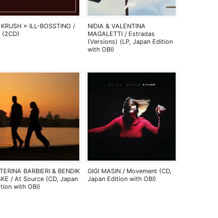
 KRUSH × ILL-BOSSTINO /
NIDIA & VALENTINA
 (2CD)
MAGALETTI / Estradas
(Versions) (LP, Japan Edition
with OBI)
TERINA BARBIERI & BENDIK
GIGI MASIN / Movement (CD,
SKE / At Source (CD, Japan
Japan Edition with OBI)
ition with OBI)