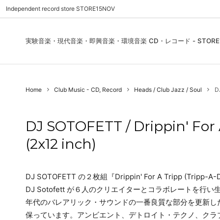
Independent record store STORE15NOV
実験音楽・現代音楽・即興音楽・環境音楽 CD・レコード - STORE1
Pre Order | 予約
New In
FEATURES | 特集
CD, Re
Blues
ご利用
Home
Club Music - CD, Record
Heads / Club Jazz / Soul
DJ
Used - CD, Record
Folk / World / Country
Contact Us | お問合わせ
DVD, V
Jazz / 
お気に
Sound Art / Non-Music
店舗案内
Sound 
DJ SOTOFETT / Drippin' For 
Heads / Club Jazz
House
(2x12 inch)
Record Store Day
Wear, 
DJ SOTOFETT の２枚組『Drippin' For A Tripp (Trip
DJ Sotofett が６人のクリエイターとコラボレートを行い生まれた『Dri
年代のバレアリック・サウンドの一番良質な部分を更新し
保っています。アンビエント、デトロイト・テクノ、クラ