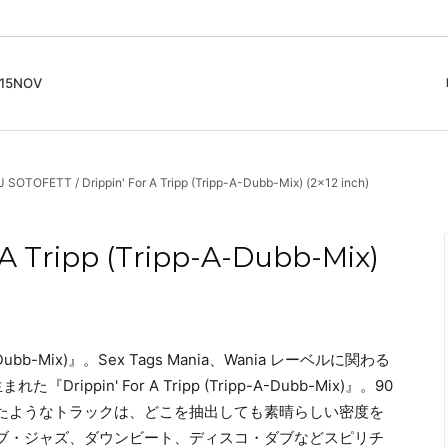
5NOV
cord
ガイド
Club Music - CD, Record
Contemporary / Classical
会員登録とポイント
 SOTOFETT / Drippin' For A Tripp (Tripp-A-Dubb-Mix) (2x12 inch)
IDEO
Free Jazz
入りリスト
Book, Zine
New Age / Ambient
News
Track
Bass Music / Dub
A Tripp (Tripp-A-Dubb-Mix)
Techno
Accessory, Goods
p-A-Dubb-Mix)』。Sex Tags Mania、Wania レーベルに関わる
ppin' For A Tripp (Tripp-A-Dubb-Mix)』。90
たようなトラックは、どこを抽出しても素晴らしい密度を
ブ・ジャズ、ダウンビート、ディスコ・ダブなどスピリチ