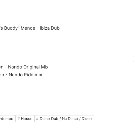
。
o's Buddy'' Mende - Ibiza Dub
n - Nondo Original Mix
en - Nondo Riddimix
ntempo
# House
# Disco Dub / Nu Disco / Disco