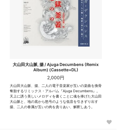
大山田大山脈, 揚 / Ajuga Decumbens (Remix
Album) (Cassette+DL)
2,000円
大山田大山脈、揚、二人の電子音楽家が互いの楽曲を換骨
奪胎するリミックス・アルバム『Ajuga Decumbens』。
天上に誘う美しいメロディを書くことに魂を捧げた大山田
大山脈と、地の底から怒号のような低音を引きずり出す
揚、二人の眷属が互いの肉を貪りあい、解釈しあう。