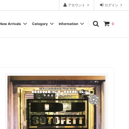
アカウント
ログイン
New Arrivals
Category
Information
0
Cassette Tape
Experimental / Noise
Calendar
Wear, Accessory, Goods
Rock / Pop
FAQ よくある質問
Electronica / IDM
Label