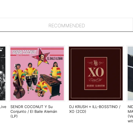
RECOMMENDED
Live
SENOR COCONUT Y Su
DJ KRUSH × ILL-BOSSTINO /
NI
Conjunto / El Baile Alemán
XO (2CD)
MA
(LP)
(V
wi