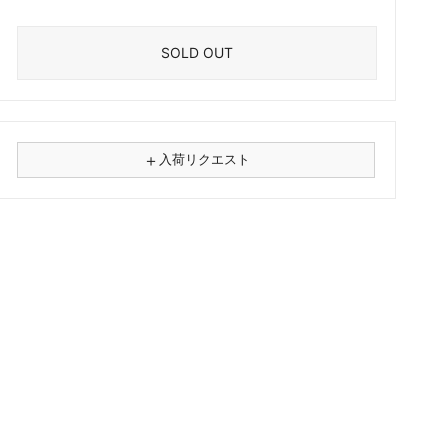
SOLD OUT
＋
入荷リクエスト
⚠
商品名
フォーマット
レコード
CD
カセット
その他
メールアドレス（必須）