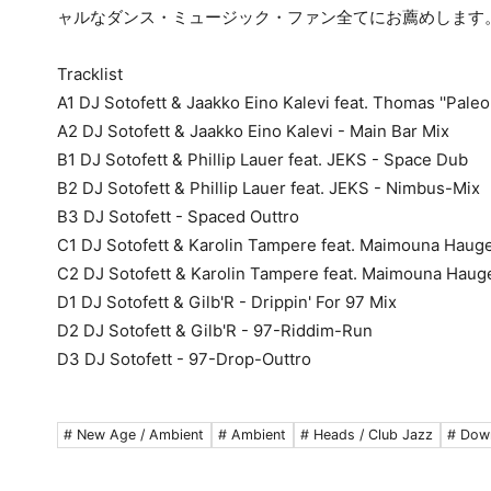
ャルなダンス・ミュージック・ファン全てにお薦めします
Tracklist
A1 DJ Sotofett & Jaakko Eino Kalevi feat. Thomas ''Pale
A2 DJ Sotofett & Jaakko Eino Kalevi - Main Bar Mix
B1 DJ Sotofett & Phillip Lauer feat. JEKS - Space Dub
B2 DJ Sotofett & Phillip Lauer feat. JEKS - Nimbus-Mix
B3 DJ Sotofett - Spaced Outtro
C1 DJ Sotofett & Karolin Tampere feat. Maimouna Hauge
C2 DJ Sotofett & Karolin Tampere feat. Maimouna Haug
D1 DJ Sotofett & Gilb'R - Drippin' For 97 Mix
D2 DJ Sotofett & Gilb'R - 97-Riddim-Run
D3 DJ Sotofett - 97-Drop-Outtro
# New Age / Ambient
# Ambient
# Heads / Club Jazz
# Dow