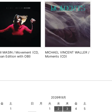
GI MASIN / Movement (CD,
MICHAEL VINCENT WALLER /
pan Edition with OBI)
Moments (CD)
2026年9月
金
土
日
月
火
水
木
金
土
1
1
2
3
4
5