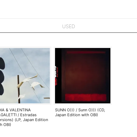
USED
DIA & VALENTINA
SUNN O))) / Sunn O))) (CD,
GALETTI / Estradas
Japan Edition with OBI)
ersions) (LP, Japan Edition
th OBI)