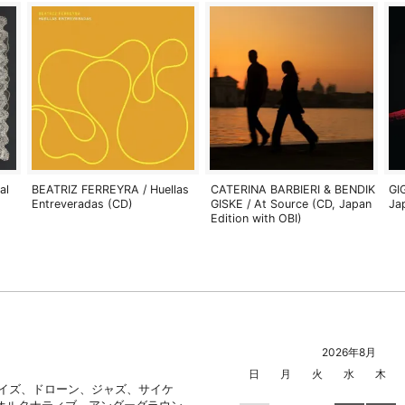
al
BEATRIZ FERREYRA / Huellas
CATERINA BARBIERI & BENDIK
GI
Entreveradas (CD)
GISKE / At Source (CD, Japan
Ja
Edition with OBI)
2026年8月
日
月
火
水
木
ノイズ、ドローン、ジャズ、サイケ