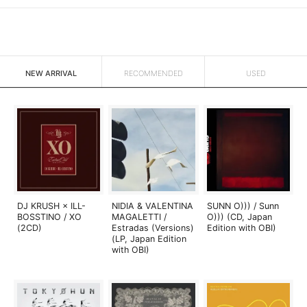
NEW ARRIVAL
RECOMMENDED
USED
DJ KRUSH × ILL-
NIDIA & VALENTINA
SUNN O))) / Sunn
BOSSTINO / XO
MAGALETTI /
O))) (CD, Japan
(2CD)
Estradas (Versions)
Edition with OBI)
(LP, Japan Edition
with OBI)