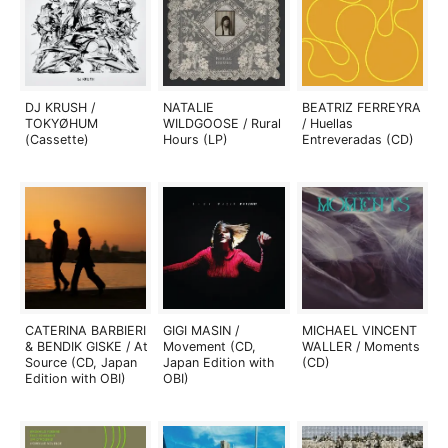
DJ KRUSH /
NATALIE
BEATRIZ FERREYRA
TOKYØHUM
WILDGOOSE / Rural
/ Huellas
(Cassette)
Hours (LP)
Entreveradas (CD)
CATERINA BARBIERI
GIGI MASIN /
MICHAEL VINCENT
& BENDIK GISKE / At
Movement (CD,
WALLER / Moments
Source (CD, Japan
Japan Edition with
(CD)
Edition with OBI)
OBI)