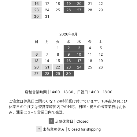
16
17
18
19
20
21
22
23
24
25
26
27
28
29
30
31
2026年9月
日
月
火
水
木
金
土
1
2
3
4
5
6
7
8
9
10
11
12
13
14
15
16
17
18
19
20
21
22
23
24
25
26
27
28
29
30
店舗営業時間 | 14:00 - 18:30、日祝日 14:00 - 18:00
ご注文は休業日に関わりなく24時間受け付けています。18時以降および
休業日のご注文は翌営業時間内での対応。日曜・祝日の出荷業務はお休
み。通常は２~５営業日内で発送。
＊
店舗休業日 | Closed
＊
出荷業務休み | Closed for shipping