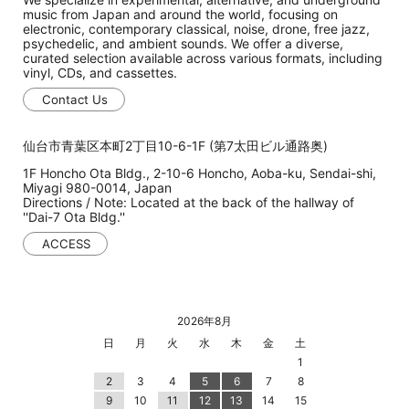
music from Japan and around the world, focusing on
electronic, contemporary classical, noise, drone, free jazz,
psychedelic, and ambient sounds. We offer a diverse,
curated selection available across various formats, including
vinyl, CDs, and cassettes.
Contact Us
仙台市青葉区本町2丁目10-6-1F (第7太田ビル通路奥)
1F Honcho Ota Bldg., 2-10-6 Honcho, Aoba-ku, Sendai-shi,
Miyagi 980-0014, Japan
Directions / Note: Located at the back of the hallway of
''Dai-7 Ota Bldg.''
ACCESS
2026年8月
日
月
火
水
木
金
土
1
2
3
4
5
6
7
8
9
10
11
12
13
14
15