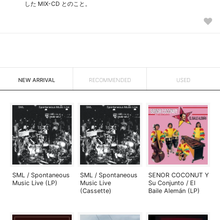
した MIX-CD とのこと。
NEW ARRIVAL
RECOMMENDED
USED
SML / Spontaneous
SML / Spontaneous
SENOR COCONUT Y
Music Live (LP)
Music Live
Su Conjunto / El
(Cassette)
Baile Alemán (LP)