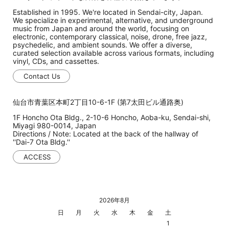
Established in 1995. We're located in Sendai-city, Japan.
We specialize in experimental, alternative, and underground
music from Japan and around the world, focusing on
electronic, contemporary classical, noise, drone, free jazz,
psychedelic, and ambient sounds. We offer a diverse,
curated selection available across various formats, including
vinyl, CDs, and cassettes.
Contact Us
仙台市青葉区本町2丁目10-6-1F (第7太田ビル通路奥)
1F Honcho Ota Bldg., 2-10-6 Honcho, Aoba-ku, Sendai-shi,
Miyagi 980-0014, Japan
Directions / Note: Located at the back of the hallway of
''Dai-7 Ota Bldg.''
ACCESS
2026年8月
日
月
火
水
木
金
土
1