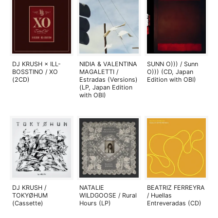
DJ KRUSH × ILL-
NIDIA & VALENTINA
SUNN O))) / Sunn
BOSSTINO / XO
MAGALETTI /
O))) (CD, Japan
(2CD)
Estradas (Versions)
Edition with OBI)
(LP, Japan Edition
with OBI)
DJ KRUSH /
NATALIE
BEATRIZ FERREYRA
TOKYØHUM
WILDGOOSE / Rural
/ Huellas
(Cassette)
Hours (LP)
Entreveradas (CD)