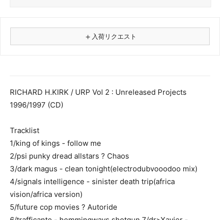
＋
入荷リクエスト
⚠
商品名
RICHARD H.KIRK / URP Vol 2 : Unreleased Projects
1996/1997 (CD)
フォーマット
レコード
Tracklist
CD
1/king of kings - follow me
カセット
2/psi punky dread allstars ? Chaos
その他
3/dark magus - clean tonight(electrodubvooodoo mix)
メールアドレス（必須）
4/signals intelligence - sinister death trip(africa
vision/africa version)
5/future cop movies ? Autoride
6/trafficante - hemmingways shotgun 7/dr>Xavier -