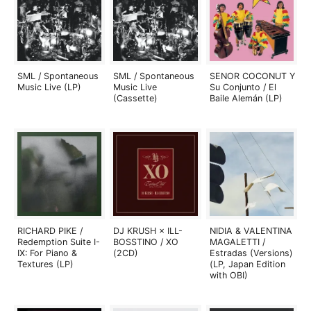
SML / Spontaneous
SML / Spontaneous
SENOR COCONUT Y
Music Live (LP)
Music Live
Su Conjunto / El
(Cassette)
Baile Alemán (LP)
RICHARD PIKE /
DJ KRUSH × ILL-
NIDIA & VALENTINA
Redemption Suite I-
BOSSTINO / XO
MAGALETTI /
IX: For Piano &
(2CD)
Estradas (Versions)
Textures (LP)
(LP, Japan Edition
with OBI)