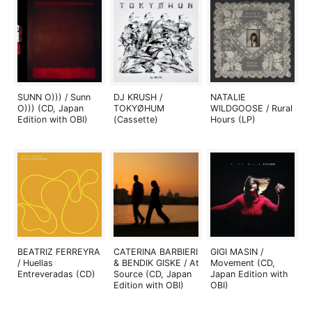
SUNN O))) / Sunn
DJ KRUSH /
NATALIE
O))) (CD, Japan
TOKYØHUM
WILDGOOSE / Rural
Edition with OBI)
(Cassette)
Hours (LP)
BEATRIZ FERREYRA
CATERINA BARBIERI
GIGI MASIN /
/ Huellas
& BENDIK GISKE / At
Movement (CD,
Entreveradas (CD)
Source (CD, Japan
Japan Edition with
Edition with OBI)
OBI)