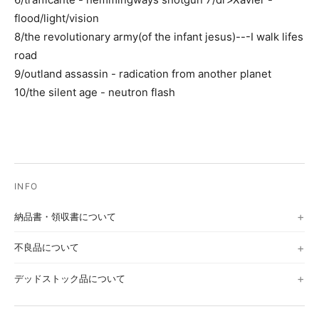
flood/light/vision
8/the revolutionary army(of the infant jesus)---I walk lifes
road
9/outland assassin - radication from another planet
10/the silent age - neutron flash
納品書・領収書について
不良品について
デッドストック品について