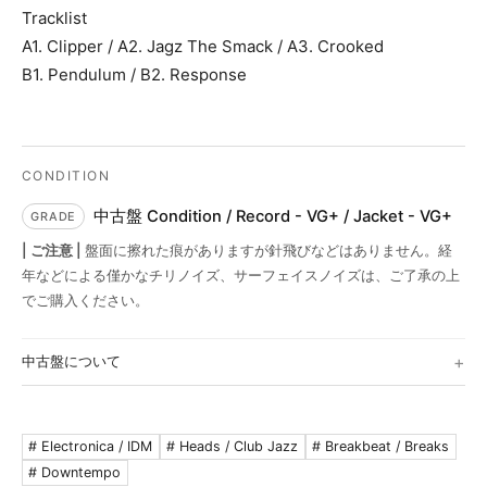
Tracklist
A1. Clipper / A2. Jagz The Smack / A3. Crooked
B1. Pendulum / B2. Response
中古盤 Condition / Record - VG+ / Jacket - VG+
| ご注意 |
盤面に擦れた痕がありますが針飛びなどはありません。経
年などによる僅かなチリノイズ、サーフェイスノイズは、ご了承の上
でご購入ください。
中古盤について
Media
S (Sealed)
シールド未開封。
# Electronica / IDM
# Heads / Club Jazz
# Breakbeat / Breaks
# Downtempo
EX (Excellent)
音にでない極軽度のスレ。中古としては良好。