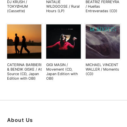
DJ KRUSH /
NATALIE
BEATRIZ FERREYRA
TOKYØHUM
WILDGOOSE / Rural
/ Huellas
(Cassette)
Hours (LP)
Entreveradas (CD)
CATERINA BARBIERI
GIGI MASIN /
MICHAEL VINCENT
& BENDIK GISKE / At
Movement (CD,
WALLER / Moments
Source (CD, Japan
Japan Edition with
(CD)
Edition with OBI)
OBI)
About Us