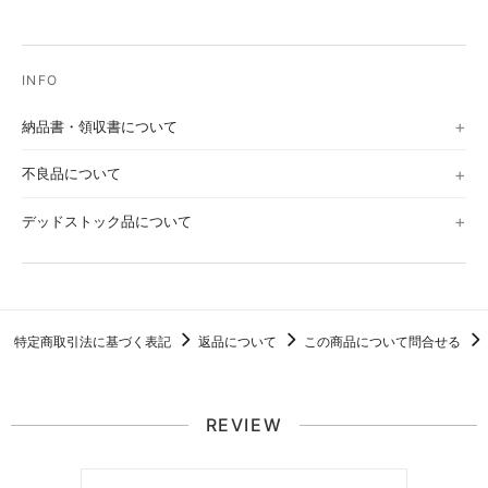
スレや極軽度の浅いキズ。僅かなノイズ、チリ
VG+ (Very Good+)
ノイズが多少あり。
キズやスレが多少あり。音飛びはしない程度で
VG (Very Good)
ノイズあり。
納品書・領収書について
G (Good)
音飛びする可能性のある大きなキズあり。
不良品について
Sleeve
デッドストック品について
S (Sealed)
シールド未開封。
EX (Excellent)
中古品としては良好。
VG+ (Very Good+)
通常の中古品。シール痕、多少のダメージ。
VG (Very Good)
底割れや裂けがみられるもの。
特定商取引法に基づく表記
返品について
この商品について問合せる
G (Good)
テープ補修、水によるダメージ。
REVIEW
メール