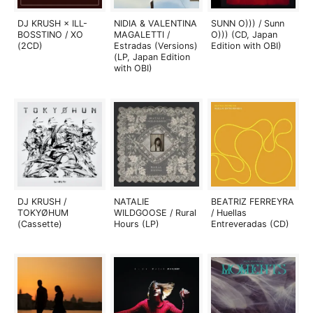
DJ KRUSH × ILL-
NIDIA & VALENTINA
SUNN O))) / Sunn
BOSSTINO / XO
MAGALETTI /
O))) (CD, Japan
(2CD)
Estradas (Versions)
Edition with OBI)
(LP, Japan Edition
with OBI)
DJ KRUSH /
NATALIE
BEATRIZ FERREYRA
TOKYØHUM
WILDGOOSE / Rural
/ Huellas
(Cassette)
Hours (LP)
Entreveradas (CD)