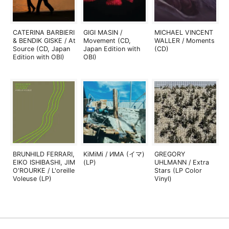
CATERINA BARBIERI
GIGI MASIN /
MICHAEL VINCENT
& BENDIK GISKE / At
Movement (CD,
WALLER / Moments
Source (CD, Japan
Japan Edition with
(CD)
Edition with OBI)
OBI)
BRUNHILD FERRARI,
KiMiMi / ИМА (イマ)
GREGORY
EIKO ISHIBASHI, JIM
(LP)
UHLMANN / Extra
O'ROURKE / L'oreille
Stars (LP Color
Voleuse (LP)
Vinyl)