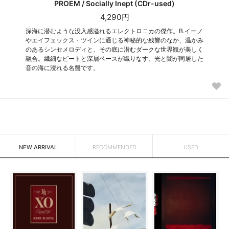
PROEM / Socially Inept (CDr-used)
4,290円
深海に潜むような没入感溢れるエレクトロニカの傑作。B.イーノ
やエイフェックス・ツインに通じる神秘的な残響のなか、温かみ
のあるシンセメロディと、その底に潜むダークな世界観が美しく
融合。繊細なビートと深層ベースが織りなす、光と闇が同居した
音の海に浸れる名盤です。
NEW ARRIVAL
RECOMMENDED
USED