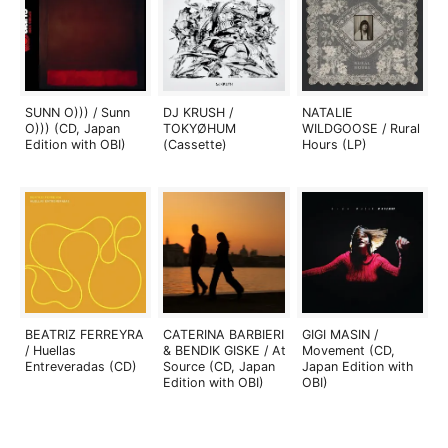
SUNN O))) / Sunn
DJ KRUSH /
NATALIE
O))) (CD, Japan
TOKYØHUM
WILDGOOSE / Rural
Edition with OBI)
(Cassette)
Hours (LP)
BEATRIZ FERREYRA
CATERINA BARBIERI
GIGI MASIN /
/ Huellas
& BENDIK GISKE / At
Movement (CD,
Entreveradas (CD)
Source (CD, Japan
Japan Edition with
Edition with OBI)
OBI)