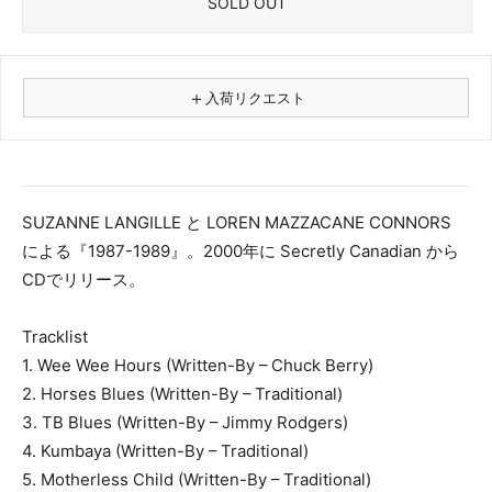
SOLD OUT
＋
入荷リクエスト
⚠
商品名
SUZANNE LANGILLE と LOREN MAZZACANE CONNORS
による『1987-1989』。2000年に Secretly Canadian から
フォーマット
CDでリリース。
レコード
CD
Tracklist
カセット
1. Wee Wee Hours (Written-By – Chuck Berry)
その他
2. Horses Blues (Written-By – Traditional)
メールアドレス（必須）
3. TB Blues (Written-By – Jimmy Rodgers)
4. Kumbaya (Written-By – Traditional)
5. Motherless Child (Written-By – Traditional)