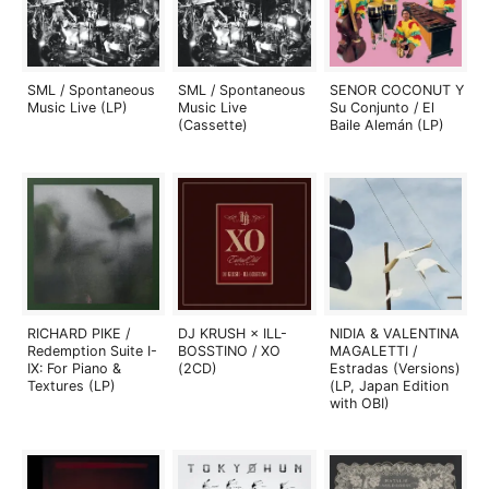
SML / Spontaneous
SML / Spontaneous
SENOR COCONUT Y
Music Live (LP)
Music Live
Su Conjunto / El
(Cassette)
Baile Alemán (LP)
RICHARD PIKE /
DJ KRUSH × ILL-
NIDIA & VALENTINA
Redemption Suite I-
BOSSTINO / XO
MAGALETTI /
IX: For Piano &
(2CD)
Estradas (Versions)
Textures (LP)
(LP, Japan Edition
with OBI)