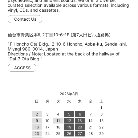
psychedelic, and ambient sounds. We offer a diverse,
curated selection available across various formats, including
vinyl, CDs, and cassettes.
Contact Us
仙台市青葉区本町2丁目10-6-1F (第7太田ビル通路奥)
1F Honcho Ota Bldg., 2-10-6 Honcho, Aoba-ku, Sendai-shi,
Miyagi 980-0014, Japan
Directions / Note: Located at the back of the hallway of
''Dai-7 Ota Bldg.''
ACCESS
2026年8月
日
月
火
水
木
金
土
1
2
3
4
5
6
7
8
9
10
11
12
13
14
15
16
17
18
19
20
21
22
23
24
25
26
27
28
29