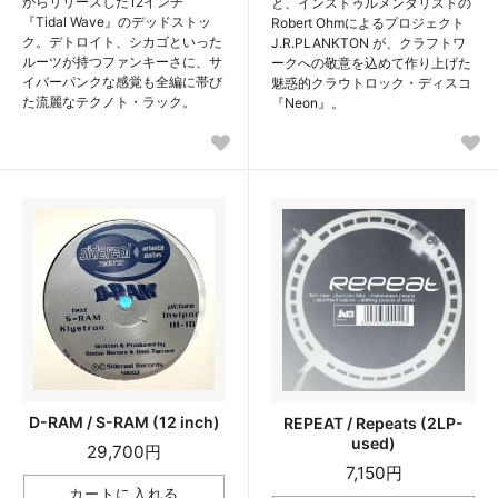
からリリースした12インチ
と、インストゥルメンタリストの
『Tidal Wave』のデッドストッ
Robert Ohmによるプロジェクト
ク。デトロイト、シカゴといった
J.R.PLANKTON が、クラフトワ
ルーツが持つファンキーさに、サ
ークへの敬意を込めて作り上げた
イバーパンクな感覚も全編に帯び
魅惑的クラウトロック・ディスコ
た流麗なテクノト・ラック。
『Neon』。
D-RAM / S-RAM (12 inch)
REPEAT / Repeats (2LP-
used)
29,700円
7,150円