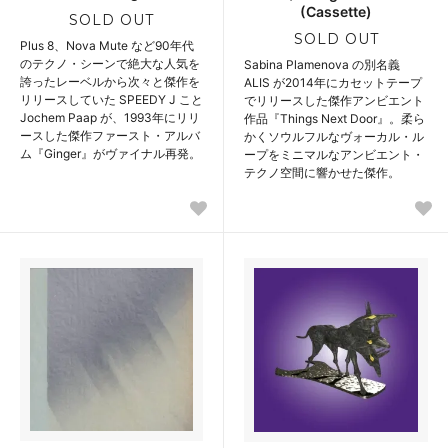
(Cassette)
SOLD OUT
SOLD OUT
Plus 8、Nova Mute など90年代
のテクノ・シーンで絶大な人気を
Sabina Plamenova の別名義
誇ったレーベルから次々と傑作を
ALIS が2014年にカセットテープ
リリースしていた SPEEDY J こと
でリリースした傑作アンビエント
Jochem Paap が、1993年にリリ
作品『Things Next Door』。柔ら
ースした傑作ファースト・アルバ
かくソウルフルなヴォーカル・ル
ム『Ginger』がヴァイナル再発。
ープをミニマルなアンビエント・
テクノ空間に響かせた傑作。