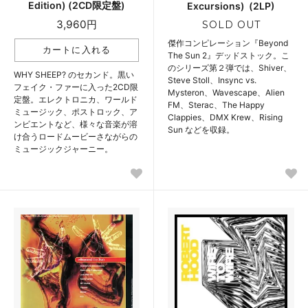
Edition) (2CD限定盤)
Excursions) ‎ (2LP)
3,960円
SOLD OUT
傑作コンピレーション『Beyond
The Sun 2』デッドストック。こ
のシリーズ第２弾では、Shiver、
WHY SHEEP? のセカンド。黒い
Steve Stoll、Insync vs.
フェイク・ファーに入った2CD限
Mysteron、Wavescape、Alien
定盤。エレクトロニカ、ワールド
FM、Sterac、The Happy
ミュージック、ポストロック、ア
Clappies、DMX Krew、Rising
ンビエントなど、様々な音楽が溶
Sun などを収録。
け合うロードムービーさながらの
ミュージックジャーニー。