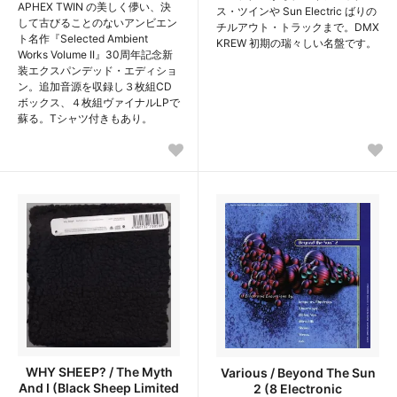
APHEX TWIN の美しく儚い、決
ス・ツインや Sun Electric ばりの
して古びることのないアンビエン
チルアウト・トラックまで。DMX
ト名作『Selected Ambient
KREW 初期の瑞々しい名盤です。
Works Volume II』30周年記念新
装エクスパンデッド・エディショ
ン。追加音源を収録し３枚組CD
ボックス、４枚組ヴァイナルLPで
蘇る。Tシャツ付きもあり。
WHY SHEEP? / The Myth
Various / Beyond The Sun
And I (Black Sheep Limited
2 (8 Electronic