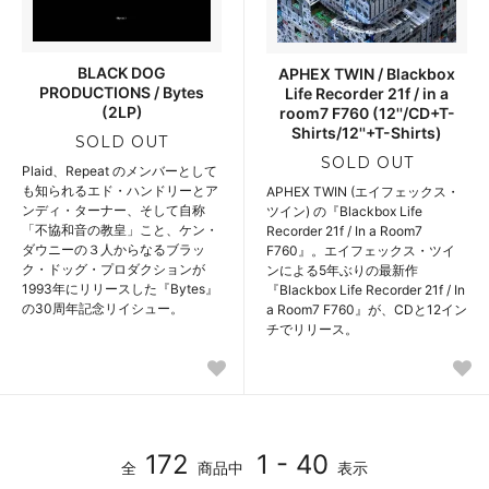
BLACK DOG
APHEX TWIN / Blackbox
PRODUCTIONS / Bytes
Life Recorder 21f / in a
(2LP)
room7 F760 (12''/CD+T-
Shirts/12''+T-Shirts)
SOLD OUT
SOLD OUT
Plaid、Repeat のメンバーとして
も知られるエド・ハンドリーとア
APHEX TWIN (エイフェックス・
ンディ・ターナー、そして自称
ツイン) の『Blackbox Life
「不協和音の教皇」こと、ケン・
Recorder 21f / In a Room7
ダウニーの３人からなるブラッ
F760』。エイフェックス・ツイ
ク・ドッグ・プロダクションが
ンによる5年ぶりの最新作
1993年にリリースした『Bytes』
『Blackbox Life Recorder 21f / In
の30周年記念リイシュー。
a Room7 F760』が、CDと12イン
チでリリース。
172
1 - 40
全
商品中
表示