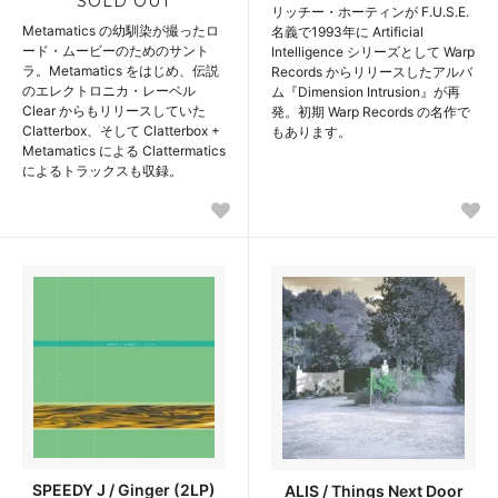
SOLD OUT
リッチー・ホーティンが F.U.S.E.
Metamatics の幼馴染が撮ったロ
名義で1993年に Artificial
ード・ムービーのためのサント
Intelligence シリーズとして Warp
ラ。Metamatics をはじめ、伝説
Records からリリースしたアルバ
のエレクトロニカ・レーベル
ム『Dimension Intrusion』が再
Clear からもリリースしていた
発。初期 Warp Records の名作で
Clatterbox、そして Clatterbox +
もあります。
Metamatics による Clattermatics
によるトラックスも収録。
SPEEDY J / Ginger (2LP)
ALIS / Things Next Door