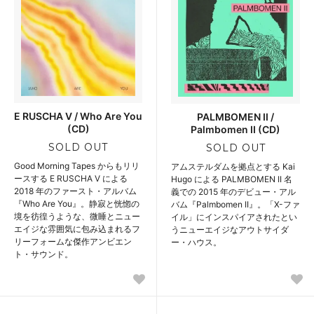
E RUSCHA V / Who Are You
PALMBOMEN II /
(CD)
Palmbomen II (CD)
SOLD OUT
SOLD OUT
Good Morning Tapes からもリリ
アムステルダムを拠点とする Kai
ースする E RUSCHA V による
Hugo による PALMBOMEN II 名
2018 年のファースト・アルバム
義での 2015 年のデビュー・アル
『Who Are You』。静寂と恍惚の
バム『Palmbomen II』。「X-ファ
境を彷徨うような、微睡とニュー
イル」にインスパイアされたとい
エイジな雰囲気に包み込まれるフ
うニューエイジなアウトサイダ
リーフォームな傑作アンビエン
ー・ハウス。
ト・サウンド。