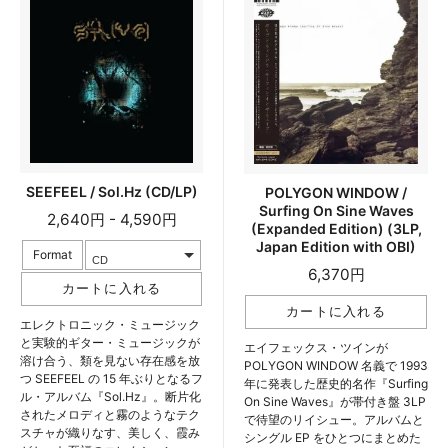
SEEFEEL / Sol.Hz (CD/LP)
POLYGON WINDOW /
Surfing On Sine Waves
2,640円 - 4,590円
(Expanded Edition) (3LP,
Japan Edition with OBI)
Format
6,370円
エレクトロニック・ミュージック
と実験的ギター・ミュージックが
エイフェックス・ツインが
溶け合う、類を見ない存在感を放
POLYGON WINDOW 名義で 1993
つ SEEFEEL の 15 年ぶりとなるフ
年に発表した歴史的名作『Surfing
ル・アルバム『Sol.Hz』。断片化
On Sine Waves』が帯付き盤 3LP
されたメロディと霧のようなテク
で待望のリイシュー。アルバムと
スチャが織りなす、美しく、霞み
シングル EP をひとつにまとめた