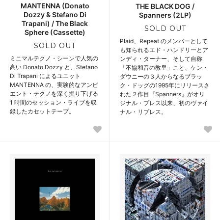
MANTENNA (Donato
THE BLACK DOG /
Dozzy & Stefano Di
Spanners (2LP)
Trapani) / The Black
SOLD OUT
Sphere (Cassette)
Plaid、Repeat のメンバーとして
SOLD OUT
も知られるエド・ハンドリーとア
ミニマルテクノ・シーンで人気の
ンディ・ターナー、そして自称
高い Donato Dozzy と、Stefano
「不協和音の教皇」こと、ケン・
Di Trapani によるユニット
ダウニーの３人からなるブラッ
MANTENNA の、実験的なアンビ
ク・ドッグの1995年にリリースさ
エント・テクノを深く掘り下げる
れた２作目『Spanners』がオリ
1 時間のセッション・ライブを収
ジナル・プレス以来、初のヴァイ
録したカセットテープ。
ナル・リプレス。