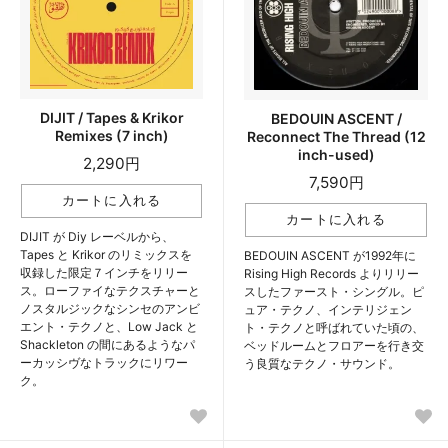
DIJIT / Tapes & Krikor
BEDOUIN ASCENT /
Remixes (7 inch)
Reconnect The Thread (12
inch-used)
2,290円
7,590円
DIJIT が Diy レーベルから、
Tapes と Krikor のリミックスを
BEDOUIN ASCENT が1992年に
収録した限定７インチをリリー
Rising High Records よりリリー
ス。ローファイなテクスチャーと
スしたファースト・シングル。ピ
ノスタルジックなシンセのアンビ
ュア・テクノ、インテリジェン
エント・テクノと、Low Jack と
ト・テクノと呼ばれていた頃の、
Shackleton の間にあるようなパ
ベッドルームとフロアーを行き交
ーカッシヴなトラックにリワー
う良質なテクノ・サウンド。
ク。