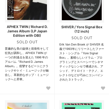
APHEX TWIN / Richard D.
SHIVER / Yore Signal Box
James Album (LP Japan
(12 inch)
Edition with OBI)
SOLD OUT
SOLD OUT
Erik Van Den Broek が SHIVER 名
普遍的な美の旋律と前衛性そして
義で1993年にリリースしたファー
狂気が調和し、APHEX TWIN が
スト・シングル『Yore Signal
一つの到達点を迎えた 1996 年の
Box』。素晴らしいドラム・プロ
アルバム『Richard D. James
グラミングとスペーシーでシネマ
Album』。痙攣するビートにクラ
ティックなシンセで構成され、ア
シックやトイ・ミュージックが融
シッド、デトロイト・テクノ、エ
合し、革新的なポップ・ミュージ
レクトロなどが巧みにコンバイン
ックへと昇華。
された３トラック。