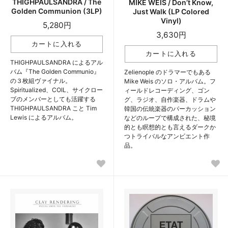
THIGHPAULSANDRA / The
MIKE WEIS / Don’t Know,
Golden Communion (3LP)
Just Walk (LP Colored
Vinyl)
5,280円
3,630円
THIGHPAULSANDRA によるアル
バム『The Golden Communio』
Zelienople のドラマーでもある
の３枚組ヴァイナル。
Mike Weis のソロ・アルバム。フ
Spiritualized、COIL、サイクロー
ィールドレコーディング、ゴン
ブのメンバーとしても活躍する
グ、ラジオ、自作楽器、ドラムや
THIGHPAULSANDRA こと Tim
韓国の伝統楽器のパーカッション
Lewis によるアルバム。
などのループで構成された、秘境
的とも瞑想的とも言えるダークか
つトライバルなアンビエント作
品。