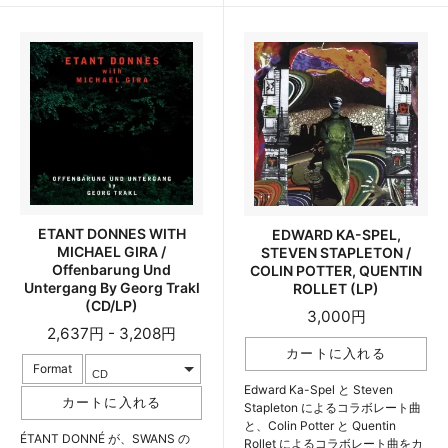
ETANT DONNES WITH
EDWARD KA-SPEL,
MICHAEL GIRA /
STEVEN STAPLETON /
Offenbarung Und
COLIN POTTER, QUENTIN
Untergang By Georg Trakl
ROLLET (LP)
(CD/LP)
3,000円
2,637円 - 3,208円
Format
Edward Ka-Spel と Steven
Stapleton によるコラボレート曲
と、Colin Potter と Quentin
ÉTANT DONNÉ が、SWANS の
Rollet によるコラボレート曲をカ