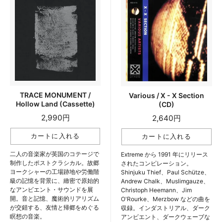
TRACE MONUMENT /
Various / X - X Section
Hollow Land (Cassette)
(CD)
2,990円
2,640円
二人の音楽家が英国のコテージで
Extreme から 1991 年にリリース
制作したポストクラシカル。故郷
されたコンピレーション。
ヨークシャーの工場跡地や労働階
Shinjuku Thief、Paul Schütze、
級の記憶を背景に、緻密で原始的
Andrew Chalk、Muslimgauze、
なアンビエント・サウンドを展
Christoph Heemann、Jim
開。音と記憶、魔術的リアリズム
O'Rourke、Merzbow などの曲を
が交錯する、友情と帰郷をめぐる
収録。インダストリアル、ダーク
瞑想の音楽。
アンビエント、ダークウェーブな