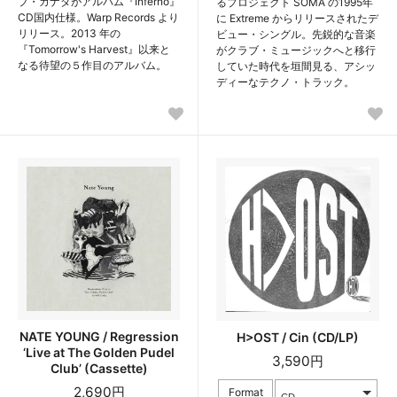
ブ・カナダがアルバム『Inferno』
るプロジェクト SOMA の1995年
CD国内仕様。Warp Records より
に Extreme からリリースされたデ
リリース。2013 年の
ビュー・シングル。先鋭的な音楽
『Tomorrow's Harvest』以来と
がクラブ・ミュージックへと移行
なる待望の５作目のアルバム。
していた時代を垣間見る、アシッ
ディーなテクノ・トラック。
NATE YOUNG / Regression
H>OST / Cin (CD/LP)
‘Live at The Golden Pudel
3,590円
Club’ (Cassette)
2,690円
Format