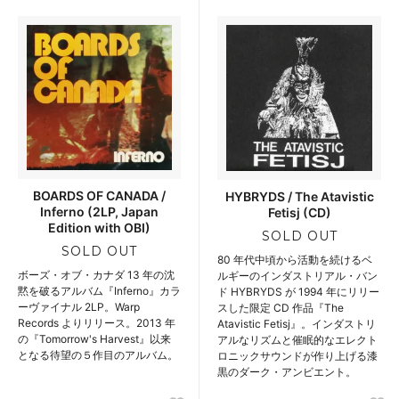
BOARDS OF CANADA /
HYBRYDS / The Atavistic
Inferno (2LP, Japan
Fetisj (CD)
Edition with OBI)
SOLD OUT
SOLD OUT
80 年代中頃から活動を続けるベ
ボーズ・オブ・カナダ 13 年の沈
ルギーのインダストリアル・バン
黙を破るアルバム『Inferno』カラ
ド HYBRYDS が 1994 年にリリー
ーヴァイナル 2LP。Warp
スした限定 CD 作品『The
Records よりリリース。2013 年
Atavistic Fetisj』。インダストリ
の『Tomorrow's Harvest』以来
アルなリズムと催眠的なエレクト
となる待望の５作目のアルバム。
ロニックサウンドが作り上げる漆
黒のダーク・アンビエント。