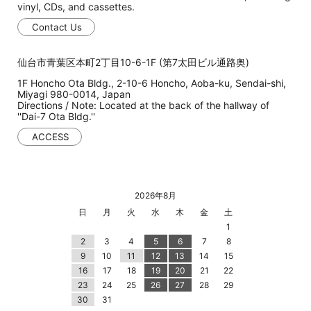
vinyl, CDs, and cassettes.
Contact Us
仙台市青葉区本町2丁目10-6-1F (第7太田ビル通路奥)
1F Honcho Ota Bldg., 2-10-6 Honcho, Aoba-ku, Sendai-shi,
Miyagi 980-0014, Japan
Directions / Note: Located at the back of the hallway of
''Dai-7 Ota Bldg.''
ACCESS
2026年8月
日
月
火
水
木
金
土
1
2
3
4
5
6
7
8
9
10
11
12
13
14
15
16
17
18
19
20
21
22
23
24
25
26
27
28
29
30
31