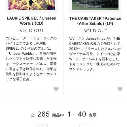
LAURIE SPIEGEL / Unseen
THE CARETAKER / Patience
Worlds (CD)
(After Sebald) (LP)
SOLD OUT
SOLD OUT
コンピューター・ミュージックの
V/Vm こと James Kirby が、THE
パイオニアである LAURIE
CARETAKER 名義の７作目として
SPIEGEL の２作目のアルバム
2012年にリリースしたアルバムが
『Unseen Worlds』。自身が開発
ヴァイナル再発。ドイツの小説家
したソフトを駆使し製作した本作
W・G・ゼーバルトを題材とした
は、テクスチャー、パルス、音響
ドキュメンタリー映画のためのサ
に重きを置き制作された、微細な
ウンドトラック。
陰影を投影するようなサイケデリ
ックな電子音楽。
265
1 - 40
全
商品中
表示