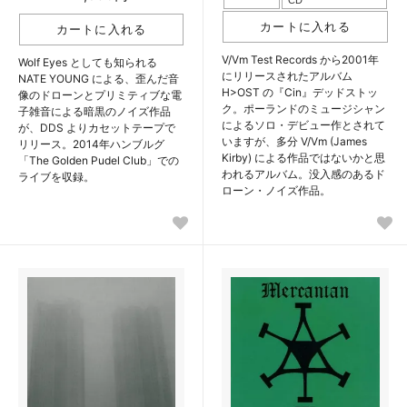
V/Vm Test Records から2001年
Wolf Eyes としても知られる
にリリースされたアルバム
NATE YOUNG による、歪んだ音
H>OST の『Cin』デッドストッ
像のドローンとプリミティブな電
ク。ポーランドのミュージシャン
子雑音による暗黒のノイズ作品
によるソロ・デビュー作とされて
が、DDS よりカセットテープで
いますが、多分 V/Vm (James
リリース。2014年ハンブルグ
Kirby) による作品ではないかと思
「The Golden Pudel Club」での
われるアルバム。没入感のあるド
ライブを収録。
ローン・ノイズ作品。