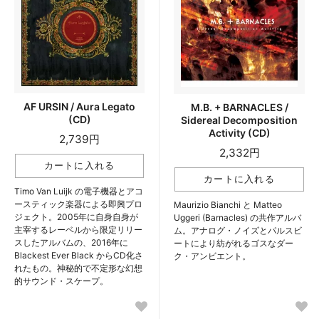
AF URSIN / Aura Legato
M.B. + BARNACLES /
(CD)
Sidereal Decomposition
Activity (CD)
2,739円
2,332円
Timo Van Luijk の電子機器とアコ
ースティック楽器による即興プロ
Maurizio Bianchi と Matteo
ジェクト。2005年に自身自身が
Uggeri (Barnacles) の共作アルバ
主宰するレーベルから限定リリー
ム。アナログ・ノイズとパルスビ
スしたアルバムの、2016年に
ートにより紡がれるゴスなダー
Blackest Ever Black からCD化さ
ク・アンビエント。
れたもの。神秘的で不定形な幻想
的サウンド・スケープ。