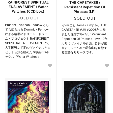
RAINFOREST SPIRITUAL
THE CARETAKER /
ENSLAVEMENT / Water
Persistent Repetition Of
Witches (6CD box)
Phrases (LP)
SOLD OUT
SOLD OUT
Prurient、Vatican Shadow とし
V/Vm こと James Kirby が、THE
ても知られる Dominick Fernow
CARETAKER 名義で2008年に発
による暗黒のドローン・ドゥー
表した傑作アルバム『Persistent
ム・プロジェクト RAINFOREST
Repetition Of Phrases』が約10年
SPIRITUAL ENSLAVEMENT の、
ぶりにヴァイナル再発。自身が主
入手困難な初期のヴァイナルとカ
宰するレーベルの最初期を象徴す
セット音源を纏めた６枚組CDボ
る重要なリリースです。
ックス『Water Witches』。