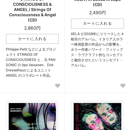
CONSCIOUSNESS &
(CD)
ANGEL / Strings Of
2,490円
Consciousness & Angel
(CD)
2,860円
XELA が2008年にリリースした４
枚目のアルバム。イタリア人ホラ
ー映画監督の作品からの影響を、
Philippe Petit などによるプロジ
ホラー作家ハワード・フィリップ
ェクト STRINGS OF
ス・ラヴクラフト的なコンセプト
CONSCIOUSNESS と、元 PAN
と融合させたというコンセプト・
SONIC の Ilpo Vaisanen、Dirk
アルバム。
Dresselhaus によるユニット
ANGEL のコラボレート作品。