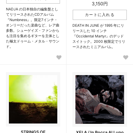
3,150円
NADJA の日本独自の編集盤とし
てリリースされたCDアルバム
『Numbness』。限定7インチ・
オンリーだった楽曲など、レア曲
DEATH IN JUNE が 1995 年にリ
多数。シューゲイズ・ファンから
リースした 10 インチ
も注目を集めるギターを主体とし
『Occidental Martyr』のデッド
た極太ドゥーム・メタル・サウン
スイトック。2000 枚限定でリリ
ド。
ースされたミニアルバム。
STRINGS OF
XELA / In Bocca Al Lupo