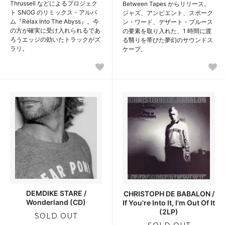
Thrussell などによるプロジェク
Between Tapes からリリース。
ト SNOG のリミックス・アルバ
ジャズ、アンビエント、スポーク
ム『Relax Into The Abyss』。今
ン・ワード、デザート・ブルース
の方が確実に受け入れられるであ
の要素を取り入れた、1 時間に渡
ろうエッジの効いたトラックがズ
る翳りを帯びた夢幻のサウンドス
ラリ。
ケープ。
DEMDIKE STARE /
CHRISTOPH DE BABALON /
Wonderland (CD)
If You're Into It, I'm Out Of It
(2LP)
SOLD OUT