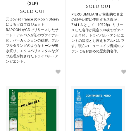
(2LP)
SOLD OUT
SOLD OUT
PIERO UMILIANI が前衛的な音楽
元 Zoviet France の Robin Storey
の肌合い時に使用する名義 M.
によるソロプロジェクト
ZALLA として、1972年にリリー
RAPOON がCDでリリースしたサ
スした名作が限定500枚でヴァイ
ード・アルバムが初のヴァイナル
ナル再発。トライバル・アンビエ
化。パーカッションの残響、ブル
ントの源流とも言えるアルバムで
ブルタラングのようなトーンが響
す。現在のニューエイジ音楽のフ
き渡り、エクスペリメンタルなダ
ァンにもお薦めの歴史的名作。
ブ処理が施されたトライバル・ア
ンビエント。