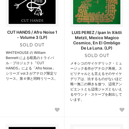
CUT HANDS / Afro Noise 1
LUIS PEREZ / Ipan In Xiktli
- Volume 3 (LP)
Metzli, Mexico Magico
Cosmico, En El Ombligo
SOLD OUT
De La Luna. (LP)
WHITEHOUSE の William
SOLD OUT
Bennett による暗黒のトライバ
ル・プロジェクト『CUT
メキシコのサイケデリック・ミュ
HANDS』による「Afro Noise」
ージック名作がアナログ再発。ス
シリーズ vol.3 がアナログ限定リ
ピリチャルとも言えるそのサイケ
リース。第４弾と同時リリース。
デリアは、比するものがないほど
唯一無二の輝きを放つ、辺境アン
ビエントとも辺境ジャズともいえ
るサウンド・スケープを創出して
います。