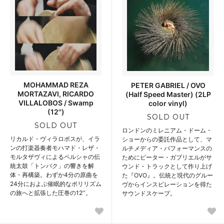
MOHAMMAD REZA
PETER GABRIEL / OVO
MORTAZAVI, RICARDO
(Half Speed Master) (2LP
VILLALOBOS / Swamp
color vinyl)
(12'')
SOLD OUT
SOLD OUT
ロンドンのミレニアム・ドーム・
リカルド・ヴィラロボスが、イラ
ショーからの委託作品として、マ
ンの打楽器奏者モハマド・レザ・
ルチメディア・パフォーマンスの
モルタザヴィによるペルシャの伝
ためにピーター・ガブリエルがサ
統太鼓「トンバク」の響きを解
ウンド・トラックとして作り上げ
体・再構築。わずか4分の原曲を
た『OVO』。伝統と現代のグルー
24分におよぶ催眠的なポリリズム
ヴからインスピレーションを得た
の旅へと拡張した圧巻の12''。
サウンドスケープ。