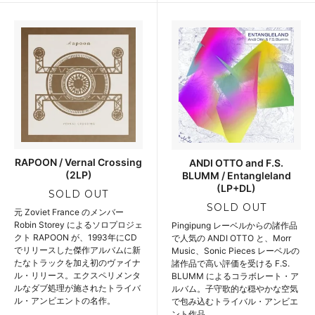
RAPOON / Vernal Crossing
ANDI OTTO and F.S.
(2LP)
BLUMM / Entangleland
(LP+DL)
SOLD OUT
SOLD OUT
元 Zoviet France のメンバー
Robin Storey によるソロプロジェ
Pingipung レーベルからの諸作品
クト RAPOON が、1993年にCD
で人気の ANDI OTTO と、Morr
でリリースした傑作アルバムに新
Music、Sonic Pieces レーベルの
たなトラックを加え初のヴァイナ
諸作品で高い評価を受ける F.S.
ル・リリース。エクスペリメンタ
BLUMM によるコラボレート・ア
ルなダブ処理が施されたトライバ
ルバム。子守歌的な穏やかな空気
ル・アンビエントの名作。
で包み込むトライバル・アンビエ
ント作品。