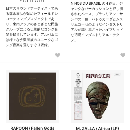
SOLD OUT
NINOS DU BRASIL の４作目。ジ
日本のサウンドアーティストであ
ャンクなパーカッションと押し潰
る森永泰弘が始めたフィールドレ
されたベース、ブラジリアン・サ
コーディングプロジェクトであ
ンバの一種・バトゥカーダとムス
り、東南アジアのさまざまな民族
リムゴーゼのようなインダストリ
グループによる伝統的なゴング音
アルが織り混ざったハイブリッド
楽を録音しています。アルバムに
な辺境インダストリアル・テク
は様々な少数民族のユニークなゴ
ノ。
ング音楽を選りすぐり収録。
RAPOON / Fallen Gods
M. ZALLA / Africa (LP)