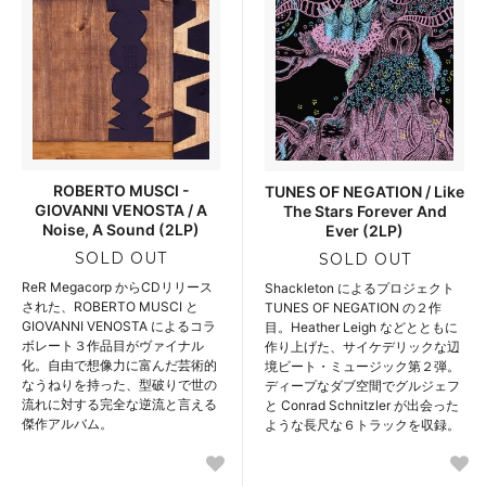
ROBERTO MUSCI -
TUNES OF NEGATION / Like
GIOVANNI VENOSTA / A
The Stars Forever And
Noise, A Sound (2LP)
Ever (2LP)
SOLD OUT
SOLD OUT
ReR Megacorp からCDリリース
Shackleton によるプロジェクト
された、ROBERTO MUSCI と
TUNES OF NEGATION の２作
GIOVANNI VENOSTA によるコラ
目。Heather Leigh などとともに
ボレート３作品目がヴァイナル
作り上げた、サイケデリックな辺
化。自由で想像力に富んだ芸術的
境ビート・ミュージック第２弾。
なうねりを持った、型破りで世の
ディープなダブ空間でグルジェフ
流れに対する完全な逆流と言える
と Conrad Schnitzler が出会った
傑作アルバム。
ような長尺な６トラックを収録。