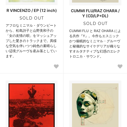
R VINCENZO / EP (12 inch)
CUMMI FLU/RAZ OHARA /
Y (CD/LP+DL)
SOLD OUT
SOLD OUT
アフロなミニマル・ダウンビート
から、松島詩子と山野美和子の
CUMMI FLU と RAZ OHARA によ
「女の友情の唄」をマッシュアッ
る共作『Y』。今作もエスニック
プした驚きのトラックまで。異様
かつ催眠的なミニマル・グルーヴ
な空気を伴いつつ鈍色の素晴らし
と秘儀的なサイケデリアが織りな
い辺境グルーヴを産み落としてい
すオルタナティブな幻惑のエレク
ます。
トロニカ・サウンド。