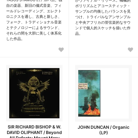
がヴァイナル・リリース。機械的
自の楽器、新旧の儀式音楽、フィ
ポリリズムとアコースティック・
ールドレコーディング、エレクト
サンプルの均衡したバランスを見
ロニクスを通し、古典と新しさ、
つけ、トライバルなアンサンブル
フォーク、トラディショナル音楽
と中央アフリカの管弦楽的なサウ
とテクノロジーによるサウンド、
ンドで個人的スケッチを描いた作
それらの間を大胆に美しく体系化
品。
した作品。
SIR RICHARD BISHOP & W.
JOHN DUNCAN / Organic
DAVID OLIPHANT / Beyond
(LP)
All Defects: Mount Meru