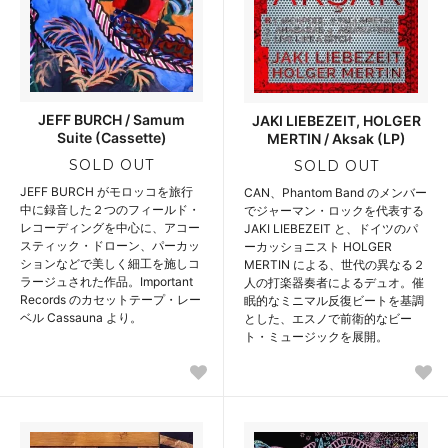
JEFF BURCH / Samum
JAKI LIEBEZEIT, HOLGER
Suite (Cassette)
MERTIN / Aksak (LP)
SOLD OUT
SOLD OUT
JEFF BURCH がモロッコを旅行
CAN、Phantom Band のメンバー
中に録音した２つのフィールド・
でジャーマン・ロックを代表する
レコーディングを中心に、アコー
JAKI LIEBEZEIT と、ドイツのパ
スティック・ドローン、パーカッ
ーカッショニスト HOLGER
ションなどで美しく細工を施しコ
MERTIN による、世代の異なる２
ラージュされた作品。Important
人の打楽器奏者によるデュオ。催
Records のカセットテープ・レー
眠的なミニマル反復ビートを基調
ベル Cassauna より。
とした、エスノで前衛的なビー
ト・ミュージックを展開。