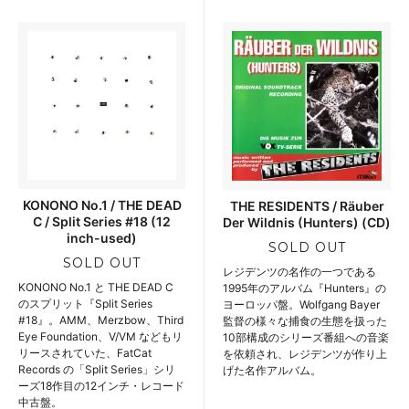
KONONO No.1 / THE DEAD
THE RESIDENTS / Räuber
C / Split Series #18 (12
Der Wildnis (Hunters) (CD)
inch-used)
SOLD OUT
SOLD OUT
レジデンツの名作の一つである
KONONO No.1 と THE DEAD C
1995年のアルバム『Hunters』の
のスプリット『Split Series
ヨーロッパ盤。Wolfgang Bayer
#18』。AMM、Merzbow、Third
監督の様々な捕食の生態を扱った
Eye Foundation、V/VM などもリ
10部構成のシリーズ番組への音楽
リースされていた、FatCat
を依頼され、レジデンツが作り上
Records の「Split Series」シリ
げた名作アルバム。
ーズ18作目の12インチ・レコード
中古盤。