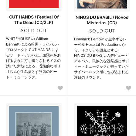
CUT HANDS / Festival Of
NINOS DU BRASIL / Novos
The Dead (CD/2LP)
Misterios (CD)
SOLD OUT
SOLD OUT
WHITEHOUSE の William
Dominick Fernow が主宰するレ
Bennett による暗黒トライバル・
ーベル Hospital Productions か
プロジェクト CUT HANDS によ
ら、イタリアを拠点とする
るサード・アルバム。血飛沫をあ
NINOS DU BRASIL のデビュー・
げるように打ち鳴らされるドスの
アルバム。民族的な祝祭感とボデ
効いた太鼓による、呪術的なポリ
ィー・ミュージックが持っていた
リズムが生み落とす狂気のビー
サイバーパンク感に包み込まれる
ト・ミュージック。
注目のサウンド。