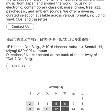
music from Japan and around the world, focusing on
electronic, contemporary classical, noise, drone, free jazz,
psychedelic, and ambient sounds. We offer a diverse,
curated selection available across various formats, including
vinyl, CDs, and cassettes.
Contact Us
仙台市青葉区本町2丁目10-6-1F (第7太田ビル通路奥)
1F Honcho Ota Bldg., 2-10-6 Honcho, Aoba-ku, Sendai-shi,
Miyagi 980-0014, Japan
Directions / Note: Located at the back of the hallway of
''Dai-7 Ota Bldg.''
ACCESS
2026年8月
日
月
火
水
木
金
土
1
2
3
4
5
6
7
8
9
10
11
12
13
14
15