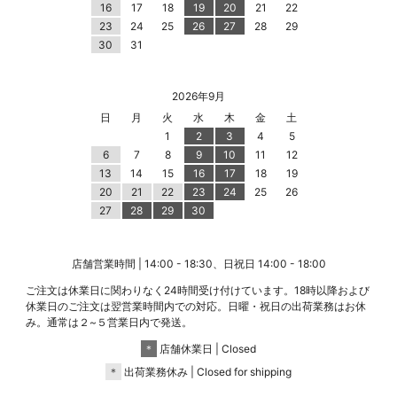
16
17
18
19
20
21
22
23
24
25
26
27
28
29
30
31
2026年9月
日
月
火
水
木
金
土
1
2
3
4
5
6
7
8
9
10
11
12
13
14
15
16
17
18
19
20
21
22
23
24
25
26
27
28
29
30
店舗営業時間 | 14:00 - 18:30、日祝日 14:00 - 18:00
ご注文は休業日に関わりなく24時間受け付けています。18時以降および
休業日のご注文は翌営業時間内での対応。日曜・祝日の出荷業務はお休
み。通常は２~５営業日内で発送。
＊
店舗休業日 | Closed
＊
出荷業務休み | Closed for shipping