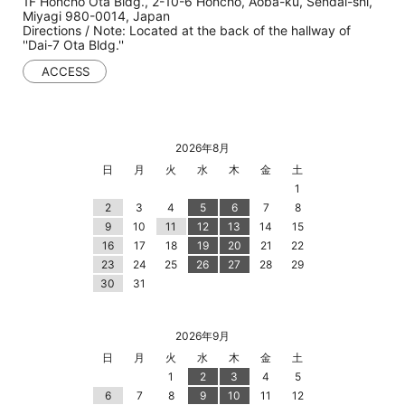
1F Honcho Ota Bldg., 2-10-6 Honcho, Aoba-ku, Sendai-shi,
Miyagi 980-0014, Japan
Directions / Note: Located at the back of the hallway of
''Dai-7 Ota Bldg.''
ACCESS
2026年8月
日
月
火
水
木
金
土
1
2
3
4
5
6
7
8
9
10
11
12
13
14
15
16
17
18
19
20
21
22
23
24
25
26
27
28
29
30
31
2026年9月
日
月
火
水
木
金
土
1
2
3
4
5
6
7
8
9
10
11
12