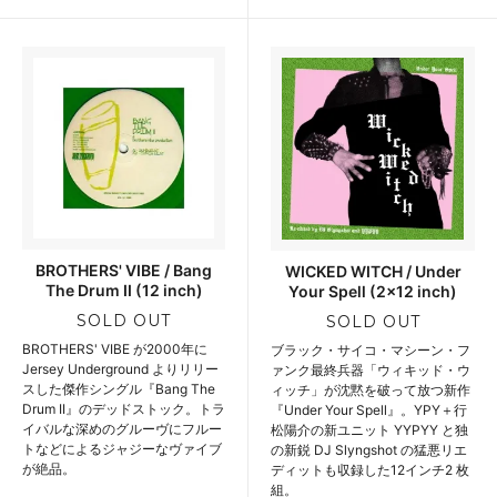
BROTHERS' VIBE / Bang
WICKED WITCH / Under
The Drum II (12 inch)
Your Spell (2x12 inch)
SOLD OUT
SOLD OUT
BROTHERS' VIBE が2000年に
ブラック・サイコ・マシーン・フ
Jersey Underground よりリリー
ァンク最終兵器「ウィキッド・ウ
スした傑作シングル『Bang The
ィッチ」が沈黙を破って放つ新作
Drum II』のデッドストック。トラ
『Under Your Spell』。YPY＋行
イバルな深めのグルーヴにフルー
松陽介の新ユニット YYPYY と独
トなどによるジャジーなヴァイブ
の新鋭 DJ Slyngshot の猛悪リエ
が絶品。
ディットも収録した12インチ2 枚
組。