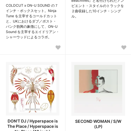
Beachfires』と名付けられたアン
COLDCUT x ON-U SOUND の７
ビエント・スタイルのトラックを
インチ・ボックスセット。Ninja
２曲収録した10インチ・シング
Tune を主宰するコールドカット
ル。
と、UKにおけるダブ／ポスト・
パンク勃興の象徴にして、ON-U
Sound を主宰するエイドリアン・
シャーウッドによるコラボ。
DON'T DJ / Hyperspace is
SECOND WOMAN / S/W
The Place / Hyperspace is
(LP)