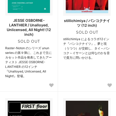
JESSE OSBORNE-
stillichimiya / バンコクナイ
LANTHIER / Unalloyed,
ツ (12 inch)
Unlicensed, All Night! (12
SOLD OUT
inch)
stillichimiya によるコラボ12イン
SOLD OUT
チ『バンコクナイツ』。夢と現
Raster-Noton のシリーズ unun
（うつつ）が交錯し、タイ～バン
series の第９弾に、これまで主に
コク～イサーンとは何なのかを音
カセット作品を発表してきたアー
で貴方に問いかける。
ティスト JESSE OSBORNE-
LANTHIER の12インチ
『Unalloyed, Unlicensed, All
Night!』登場。