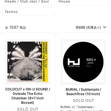
Heads / Club Jazz / Soul
House
Techno
1597
全
商品
COLDCUT x ON-U SOUND /
BURIAL / Subtemple /
Outside The Echo
Beachfires (10 inch)
Chamber (8x7 inch
SOLD OUT
Boxset)
BURIAL の『Subtemple /
SOLD OUT