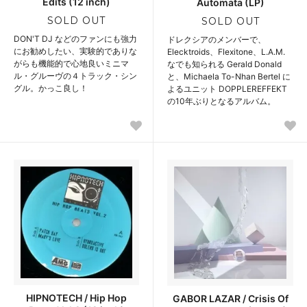
Edits (12 inch)
Automata (LP)
SOLD OUT
SOLD OUT
DON'T DJ などのファンにも強力
ドレクシアのメンバーで、
にお勧めしたい、実験的でありな
Elecktroids、Flexitone、L.A.M.
がらも機能的で心地良いミニマ
なでも知られる Gerald Donald
ル・グルーヴの４トラック・シン
と、Michaela To-Nhan Bertel に
グル。かっこ良し！
よるユニット DOPPLEREFFEKT
の10年ぶりとなるアルバム。
HIPNOTECH / Hip Hop
GABOR LAZAR / Crisis Of