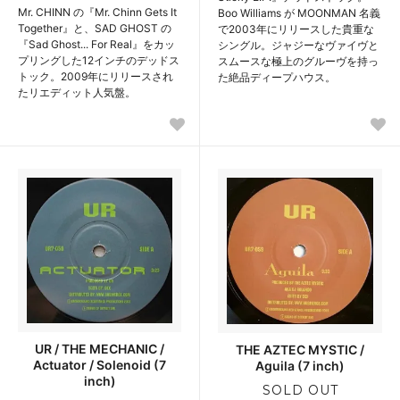
Mr. CHINN の『Mr. Chinn Gets It
Boo Williams が MOONMAN 名義
Together』と、SAD GHOST の
で2003年にリリースした貴重な
『Sad Ghost... For Real』をカッ
シングル。ジャジーなヴァイヴと
プリングした12インチのデッドス
スムースな極上のグルーヴを持っ
トック。2009年にリリースされ
た絶品ディープハウス。
たリエディット人気盤。
UR / THE MECHANIC /
THE AZTEC MYSTIC /
Actuator / Solenoid (7
Aguila (7 inch)
inch)
SOLD OUT