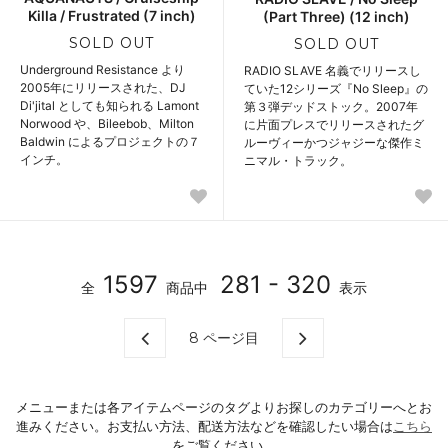
Killa / Frustrated (7 inch)
(Part Three) (12 inch)
SOLD OUT
SOLD OUT
Underground Resistance より
RADIO SLAVE 名義でリリースし
2005年にリリースされた、DJ
ていた12シリーズ『No Sleep』の
Di'jital としても知られる Lamont
第３弾デッドストック。2007年
Norwood や、Bileebob、Milton
に片面プレスでリリースされたグ
Baldwin によるプロジェクトの７
ルーヴィーかつジャジーな傑作ミ
インチ。
ニマル・トラック。
1597
281 - 320
全
商品中
表示
8
ページ目
メニューまたは各アイテムページのタグよりお探しのカテゴリーへとお
進みください。お支払い方法、配送方法などを確認したい場合は
こちら
をご覧ください。