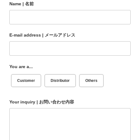
コ
Name | 名前
ン
テ
ン
ツ
E-mail address | メールアドレス
へ
ス
キ
ッ
You are a...
プ
Customer
Distributor
Others
Your inquiry | お問い合わせ内容