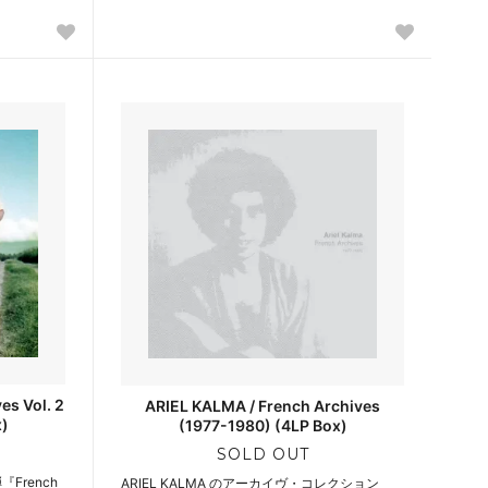
es Vol. 2
ARIEL KALMA / French Archives
x)
(1977-1980) (4LP Box)
SOLD OUT
『French
ARIEL KALMA のアーカイヴ・コレクション