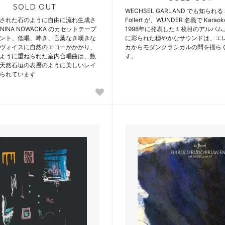
SOLD OUT
WECHSEL GARLAND でも知られる J
された石のように自由に流れ生成さ
Follert が、WUNDER 名義で Karaok
ONINA NOWACKA のカセットテープ
1998年に発表した１枚目のアルバ
ント、低唱、呻き、言葉なき嘆きな
に彩られた穏やかなサウンドは、エ
ヴォイスに自然のエコーがかかり、
カからモダンクラシカルの間を揺ら
ように重ねられた室内合唱曲は、数
す。
天然石垣の表層のように美しいレイ
られています