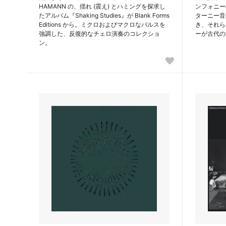
HAMANN の、揺れ (震え) とハミングを探求し
ンフォニー
たアルバム『Shaking Studies』が Blank Forms
ターニー音
Editions から。ミクロおよびマクロなパルスを
き、それら
強調した、反復的なチェロ演奏のコレクショ
ーが古代の
ン。