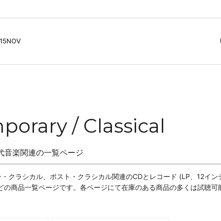
5NOV
cord
ガイド
Club Music - CD, Record
Contemporary / Classical
会員登録とポイント
IDEO
Free Jazz
入りリスト
Book, Zine
New Age / Ambient
News
Track
Bass Music / Dub
orary / Classical
Techno
代音楽関連の一覧ページ
Accessory, Goods
・クラシカル、ポスト・クラシカル関連のCDとレコード (LP、12イン
などの商品一覧ページです。各ページにて在庫のある商品の多くは試聴可