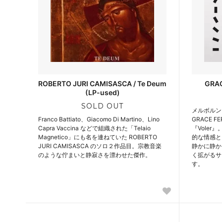
ROBERTO JURI CAMISASCA / Te Deum
GRAC
(LP-used)
SOLD OUT
メルボルン
Franco Battiato、Giacomo Di Martino、Lino
GRACE 
Capra Vaccina などで組織された「Telaio
『Vole
Magnetico」にも名を連ねていた ROBERTO
的な情感と
JURI CAMISASCA のソロ２作品目。宗教音楽
静かに静か
のような佇まいと静寂さを漂わせた傑作。
く拡がるサ
す。