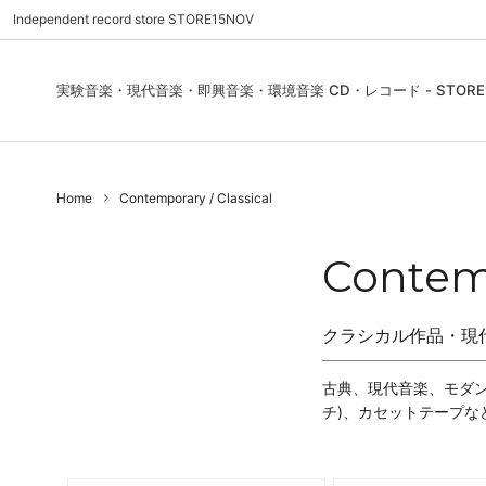
Independent record store STORE15NOV
実験音楽・現代音楽・即興音楽・環境音楽 CD・レコード - STORE1
Pre Order | 予約
New In
FEATURES | 特集
CD, Re
Blues
ご利用
Home
Contemporary / Classical
Used - CD, Record
Folk / World / Country
Contact Us | お問合わせ
DVD, V
Jazz / 
お気に
Sound Art / Non-Music
店舗案内
Sound 
Contemp
Heads / Club Jazz
House
クラシカル作品・現
Record Store Day
Wear, 
古典、現代音楽、モダン
チ)、カセットテープ