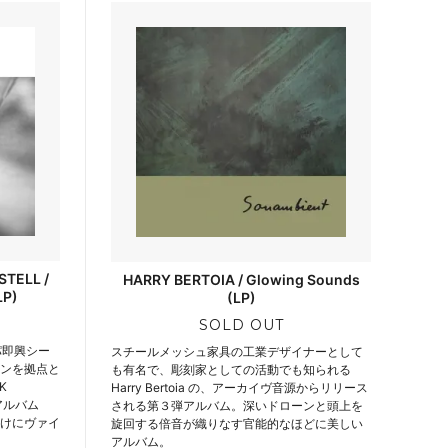
TELL /
HARRY BERTOIA / Glowing Sounds
LP)
(LP)
SOLD OUT
パ即興シー
スチールメッシュ家具の工業デザイナーとして
ンドンを拠点と
も有名で、彫刻家としての活動でも知られる
K
Harry Bertoia の、アーカイヴ音源からリリース
アルバム
される第３弾アルバム。深いドローンと頭上を
向けにヴァイ
旋回する倍音が織りなす官能的なほどに美しい
アルバム。