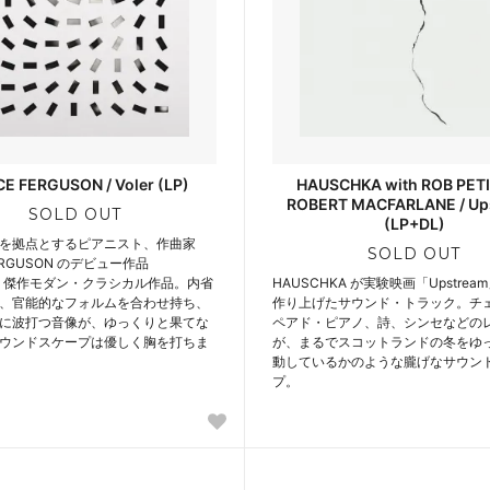
E FERGUSON / Voler (LP)
HAUSCHKA with ROB PETI
ROBERT MACFARLANE / Up
SOLD OUT
(LP+DL)
を拠点とするピアニスト、作曲家
SOLD OUT
FERGUSON のデビュー作品
r』。傑作モダン・クラシカル作品。内省
HAUSCHKA が実験映画「Upstre
、官能的なフォルムを合わせ持ち、
作り上げたサウンド・トラック。チ
に波打つ音像が、ゆっくりと果てな
ペアド・ピアノ、詩、シンセなどの
ウンドスケープは優しく胸を打ちま
が、まるでスコットランドの冬をゆ
動しているかのような朧げなサウン
プ。