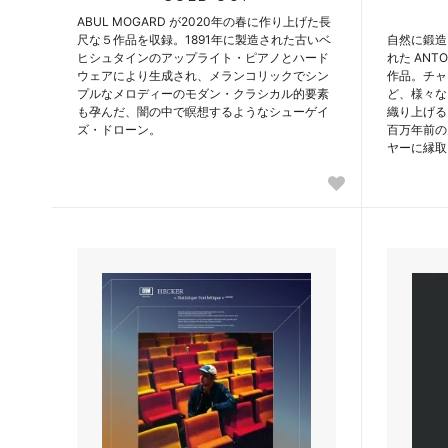
ABUL MOGARD が2020年の春に作り上げた長
尺な５作品を収録。1891年に製造された古いベ
自然に鍛造
ヒシュタインのアップライト・ピアノとハード
れた ANT
ウェアにより生成され、メランコリックでシン
作品。チャ
プルなメロディーのモダン・クラシカル的要素
ど、様々な
も孕んだ、闇の中で瞑想するようなシューゲイ
織り上げる
ズ・ドローン。
百万年前の
ヤーに縁取