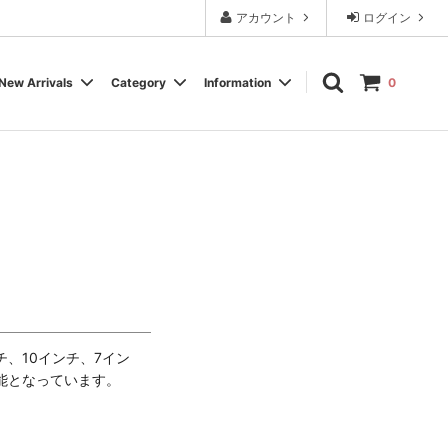
アカウント
ログイン
New Arrivals
Category
Information
0
Cassette Tape
Experimental / Noise
Calendar
Wear, Accessory, Goods
Rock / Pop
FAQ よくある質問
Electronica / IDM
Label
チ、10インチ、7イン
能となっています。