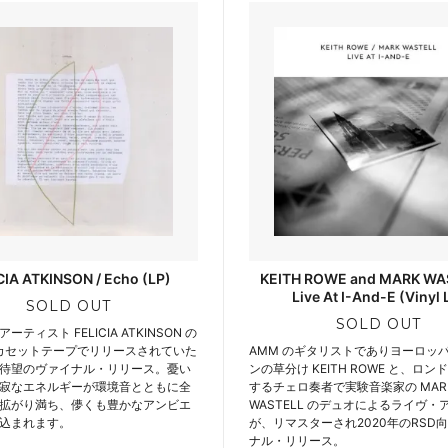
CIA ATKINSON / Echo (LP)
KEITH ROWE and MARK WAS
Live At I-And-E (Vinyl 
SOLD OUT
SOLD OUT
ティスト FELICIA ATKINSON の
にカセットテープでリリースされていた
AMM のギタリストでありヨーロッ
待望のヴァイナル・リリース。憂い
ンの草分け KEITH ROWE と、ロ
寂なエネルギーが環境音とともに全
するチェロ奏者で実験音楽家の MAR
拡がり満ち、儚くも豊かなアンビエ
WASTELL のデュオによるライヴ・
込まれます。
が、リマスターされ2020年のRSD
ナル・リリース。