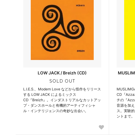
LOW JACK / Breizh (CD)
MUSLIMG
SOLD OUT
L.I.E.S.、Modern Love などから怪作をリリース
MUSLIM
する LOW JACK によるミックス
CD『Azza
CD『Breizh』。インダストリアルなカットアッ
チの『Azza
プ・ダンスホールと有機的アーティフィシャ
音源を加え
ル・インテリジェンスの奇妙な出会い。
ス。実験的
ントまで。