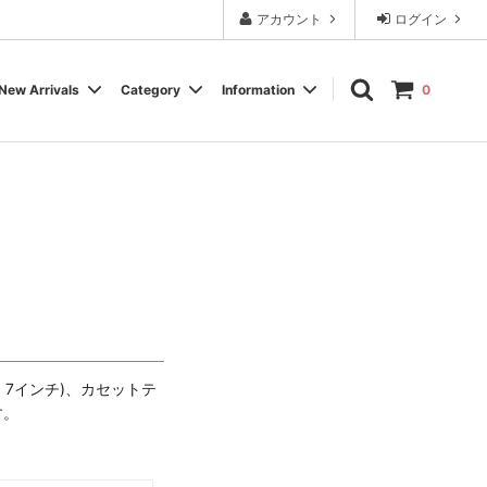
アカウント
ログイン
New Arrivals
Category
Information
0
Cassette Tape
Experimental / Noise
Calendar
Wear, Accessory, Goods
Rock / Pop
FAQ よくある質問
Electronica / IDM
Label
、7インチ)、カセットテ
す。