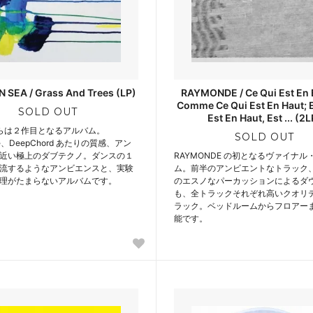
 SEA / Grass And Trees (LP)
RAYMONDE / Ce Qui Est En B
Comme Ce Qui Est En Haut; E
SOLD OUT
Est En Haut, Est ... (2L
 からは２作目となるアルバム。
SOLD OUT
ce、DeepChord あたりの質感、アン
近い極上のダブテクノ。ダンスの１
RAYMONDE の初となるヴァイナル
流するようなアンビエンスと、実験
ム。前半のアンビエントなトラック
理がたまらないアルバムです。
のエスノなパーカッションによるダ
も、全トラックそれぞれ高いクオリテ
ラック。ベッドルームからフロアー
能です。