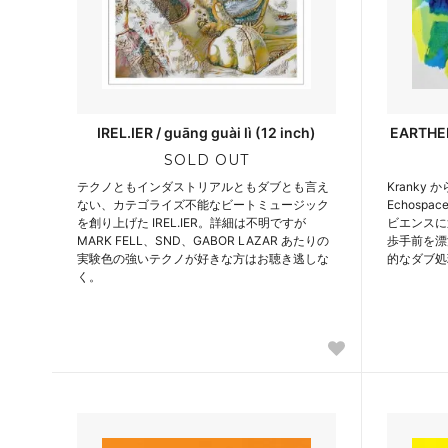
IREL.IER / guāng guài lì (12 inch)
EARTHEN
SOLD OUT
テクノともインダストリアルともダブとも言え
Kranky
ない、カテゴライズ不能なビートミュージック
Echospa
を創り上げた IREL.IER。詳細は不明ですが
ビエンスに
MARK FELL、SND、GABOR LAZAR あたりの
歩手前を漂
実験色の強いテクノが好きな方はお聴き逃しな
的なダブ処
く。