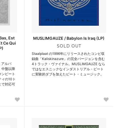
as, Est
MUSLIMGAUZE / Babylon Is Iraq (LP)
t Ce Qui
SOLD OUT
P)
Staalplaat の1996年にリリースされたコンピ収
録曲「Kaliskinazure」の完全バージョンを含む
・アルバ
4トラック・ヴァイナル。MUSLIMGAUZE なら
、中盤以降
ではなエスニックなインダストリアル・ビート
ウンビート
に実験的ダブを加えたビート・ミュージック。
ィの10ト
まで対応可