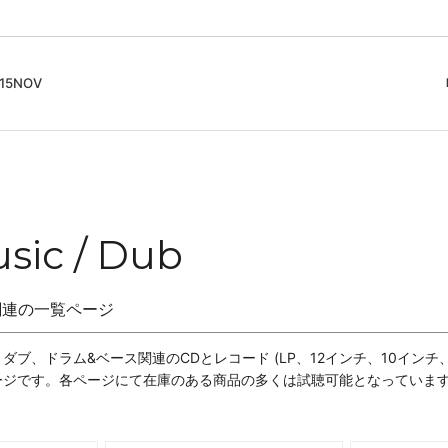
5NOV
cord
ガイド
Club Music - CD, Record
Contemporary / Classical
会員登録とポイント
IDEO
Free Jazz
入りリスト
Book, Zine
New Age / Ambient
News
Track
Bass Music / Dub
sic / Dub
Techno
ub 関連の一覧ページ
Accessory, Goods
ダブ、ドラム&ベース関連のCDとレコード (LP、12インチ、10インチ
ージです。各ページにて在庫のある商品の多くは試聴可能となっていま