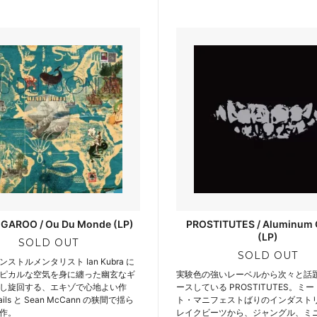
GAROO / Ou Du Monde (LP)
PROSTITUTES / Aluminum 
(LP)
SOLD OUT
SOLD OUT
ストルメンタリスト Ian Kubra に
ピカルな空気を身に纏った幽玄なギ
実験色の強いレーベルから次々と話
し旋回する、エキゾで心地よい作
ースしている PROSTITUTES。ミ
ails と Sean McCann の狭間で揺ら
ト・マニフェストばりのインダスト
作。
レイクビーツから、ジャングル、ミ