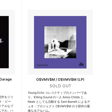
Garage
O$VMV$M / O$VMV$M (LP)
SOLD OUT
Young Echo コレコクティブのメンバーであ
題作をリリ
り、Killing Sound の一人 Amos Childs と、
ート・ビー
Neek としても活動する Sam Barrett によるデ
リアルなブ
ュオ・プロジェクト O$VMV$M の３部作の最
ニマル、ハ
後なるアルバム。