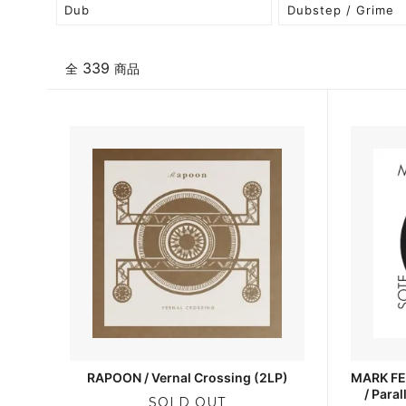
Dub
Dubstep / Grime
339
全
商品
RAPOON / Vernal Crossing (2LP)
MARK FE
/ Paral
SOLD OUT