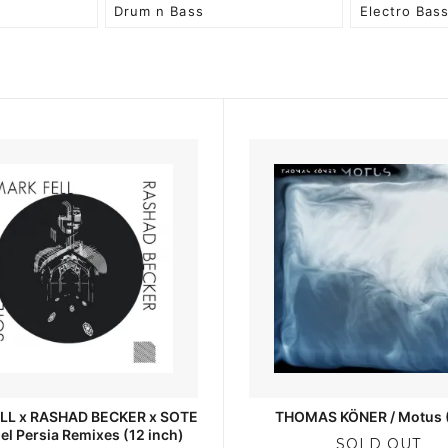
Drum n Bass
Electro Bas
LL x RASHAD BECKER x SOTE
THOMAS KÖNER / Motus 
lel Persia Remixes (12 inch)
SOLD OUT