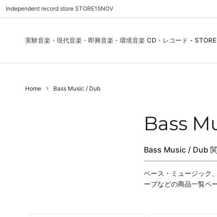
Independent record store STORE15NOV
実験音楽・現代音楽・即興音楽・環境音楽 CD・レコード - STORE1
Pre Order | 予約
New In
FEATURES | 特集
CD, Re
Blues
ご利用
Home
Bass Music / Dub
Used - CD, Record
Folk / World / Country
Contact Us | お問合わせ
DVD, V
Jazz / 
お気に
Sound Art / Non-Music
店舗案内
Sound 
Bass Mu
Heads / Club Jazz
House
Bass Music / D
Record Store Day
Wear, 
ベース・ミュージック、
ープなどの商品一覧ペ