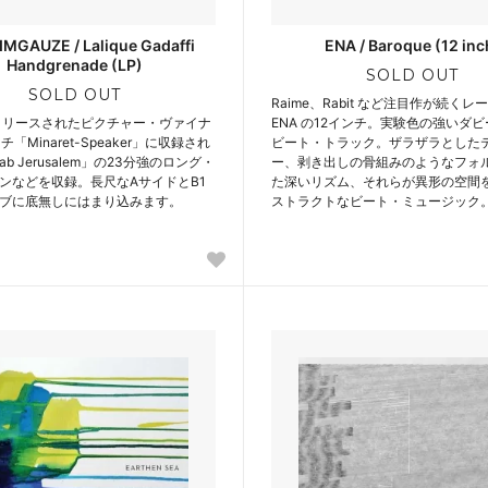
MGAUZE / Lalique Gadaffi
ENA / Baroque (12 inc
Handgrenade (LP)
SOLD OUT
SOLD OUT
Raime、Rabit など注目作が続く
にリリースされたピクチャー・ヴァイナ
ENA の12インチ。実験色の強いダ
チ「Minaret-Speaker」に収録され
ビート・トラック。ザラザラとした
ab Jerusalem」の23分強のロング・
ー、剥き出しの骨組みのようなフォ
ンなどを収録。長尺なAサイドとB1
た深いリズム、それらが異形の空間
ブに底無しにはまり込みます。
ストラクトなビート・ミュージック