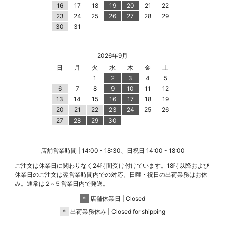
16
17
18
19
20
21
22
23
24
25
26
27
28
29
30
31
2026年9月
日
月
火
水
木
金
土
1
2
3
4
5
6
7
8
9
10
11
12
13
14
15
16
17
18
19
20
21
22
23
24
25
26
27
28
29
30
店舗営業時間 | 14:00 - 18:30、日祝日 14:00 - 18:00
ご注文は休業日に関わりなく24時間受け付けています。18時以降および
休業日のご注文は翌営業時間内での対応。日曜・祝日の出荷業務はお休
み。通常は２~５営業日内で発送。
＊
店舗休業日 | Closed
＊
出荷業務休み | Closed for shipping