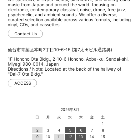
music from Japan and around the world, focusing on
electronic, contemporary classical, noise, drone, free jazz,
psychedelic, and ambient sounds. We offer a diverse,
curated selection available across various formats, including
vinyl, CDs, and cassettes.
Contact Us
仙台市青葉区本町2丁目10-6-1F (第7太田ビル通路奥)
1F Honcho Ota Bldg., 2-10-6 Honcho, Aoba-ku, Sendai-shi,
Miyagi 980-0014, Japan
Directions / Note: Located at the back of the hallway of
''Dai-7 Ota Bldg.''
ACCESS
2026年8月
日
月
火
水
木
金
土
1
2
3
4
5
6
7
8
9
10
11
12
13
14
15