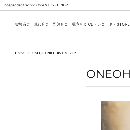
Independent record store STORE15NOV
実験音楽・現代音楽・即興音楽・環境音楽 CD・レコード - STORE1
Pre Order | 予約
New In
FEATURES | 特集
CD, Re
Blues
ご利用
Home
ONEOHTRIX POINT NEVER
Used - CD, Record
Folk / World / Country
Contact Us | お問合わせ
DVD, V
Jazz / 
お気に
Sound Art / Non-Music
店舗案内
Sound 
ONEOHT
Heads / Club Jazz
House
Record Store Day
Wear, 