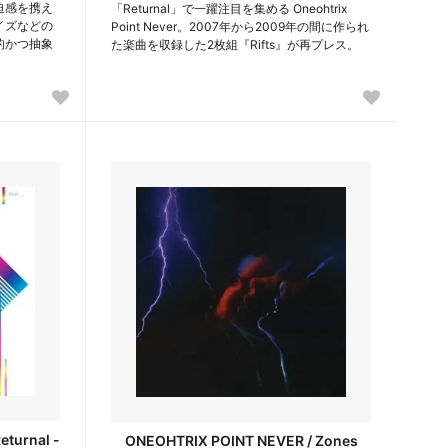
迫感を携え
「Returnal」で一躍注目を集める Oneohtrix
イズなどの
Point Never。2007年から2009年の間に作られ
的かつ抽象
た楽曲を収録した2枚組『Rifts』が再プレス。
turnal -
ONEOHTRIX POINT NEVER / Zones