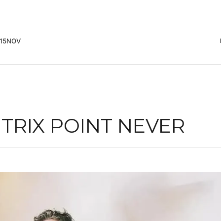
5NOV
cord
ガイド
Club Music - CD, Record
Contemporary / Classical
会員登録とポイント
IDEO
Free Jazz
入りリスト
Book, Zine
New Age / Ambient
News
Track
Bass Music / Dub
RIX POINT NEVER
Techno
Accessory, Goods