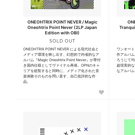
ONEOHTRIX POINT NEVER / Magic
ONE
Oneohtrix Point Never (2LP Japan
Tranqui
Edition with OBI)
SOLD OUT
ONEOHTRIX POINT NEVER による現代社会と
ワンオート
メディア環境を映し出す、幻想的で内省的なア
作アルバム『
ルバム『Magic Oneohtrix Point Never』が帯付
ろうじて均
き国内仕様としてヴァイナル再発。OPNのキャ
超現実的な
リアを総覧すると同時に、メディア化された音
なアルバム
楽体験そのものを問い直す、自己批評的な作
品。