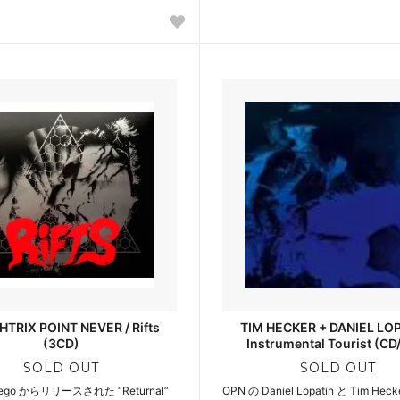
TRIX POINT NEVER / Rifts
TIM HECKER + DANIEL LOP
(3CD)
Instrumental Tourist (CD
SOLD OUT
SOLD OUT
 Mego からリリースされた “Returnal”
OPN の Daniel Lopatin と Tim He