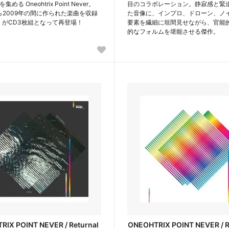
める Oneohtrix Point Never。
目のコラボレーション。静寂感と緊
から2009年の間に作られた楽曲を収録
た音像に、インプロ、ドローン、ノ
fts” がCD3枚組となって再登場！
要素を繊細に垣間見せながら、官能
的なフォルムを堪能させる傑作。
IX POINT NEVER / Returnal
ONEOHTRIX POINT NEVER / Re