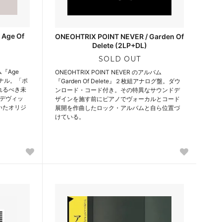
 Age Of
ONEOHTRIX POINT NEVER / Garden Of
Delete (2LP+DL)
SOLD OUT
ム『Age
ONEOHTRIX POINT NEVER のアルバム
イナル。「ポ
『Garden Of Delete』２枚組アナログ盤。ダウ
れるべき未
ンロード・コード付き。その特異なサウンドデ
はデヴィッ
ザインを施す前にピアノでヴォーカルとコード
いたオリジ
展開を作曲したロック・アルバムと自ら位置づ
けている。