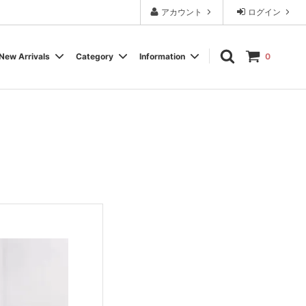
アカウント
ログイン
New Arrivals
Category
Information
0
Cassette Tape
Experimental / Noise
Calendar
Wear, Accessory, Goods
Rock / Pop
FAQ よくある質問
Electronica / IDM
Label