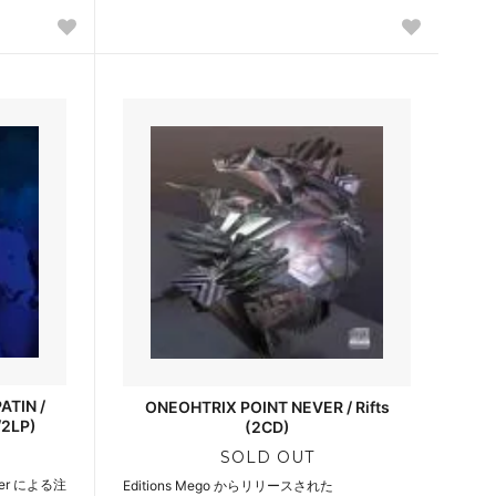
ATIN /
ONEOHTRIX POINT NEVER / Rifts
/2LP)
(2CD)
SOLD OUT
cker による注
Editions Mego からリリースされた