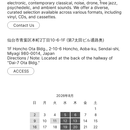
electronic, contemporary classical, noise, drone, free jazz,
psychedelic, and ambient sounds. We offer a diverse,
curated selection available across various formats, including
vinyl, CDs, and cassettes.
Contact Us
仙台市青葉区本町2丁目10-6-1F (第7太田ビル通路奥)
1F Honcho Ota Bldg., 2-10-6 Honcho, Aoba-ku, Sendai-shi,
Miyagi 980-0014, Japan
Directions / Note: Located at the back of the hallway of
''Dai-7 Ota Bldg.''
ACCESS
2026年8月
日
月
火
水
木
金
土
1
2
3
4
5
6
7
8
9
10
11
12
13
14
15
16
17
18
19
20
21
22