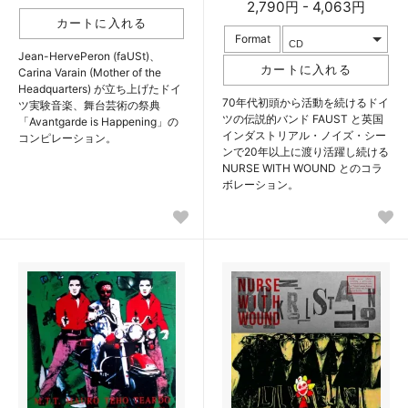
2,790円 - 4,063円
Format
Jean-HervePeron (faUSt)、
Carina Varain (Mother of the
Headquarters) が立ち上げたドイ
70年代初頭から活動を続けるドイ
ツ実験音楽、舞台芸術の祭典
ツの伝説的バンド FAUST と英国
「Avantgarde is Happening」の
インダストリアル・ノイズ・シー
コンピレーション。
ンで20年以上に渡り活躍し続ける
NURSE WITH WOUND とのコラ
ボレーション。