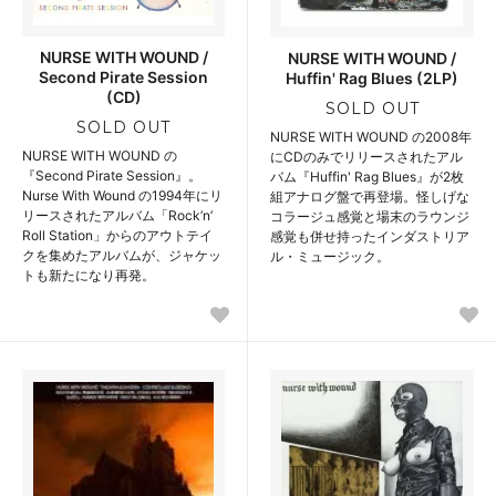
NURSE WITH WOUND /
NURSE WITH WOUND /
Second Pirate Session
Huffin' Rag Blues (2LP)
(CD)
SOLD OUT
SOLD OUT
NURSE WITH WOUND の2008年
NURSE WITH WOUND の
にCDのみでリリースされたアル
『Second Pirate Session』。
バム『Huffin' Rag Blues』が2枚
Nurse With Wound の1994年にリ
組アナログ盤で再登場。怪しげな
リースされたアルバム「Rock’n’
コラージュ感覚と場末のラウンジ
Roll Station」からのアウトテイ
感覚も併せ持ったインダストリア
クを集めたアルバムが、ジャケッ
ル・ミュージック。
トも新たになり再発。