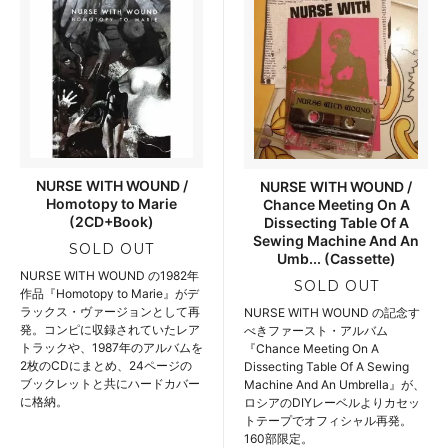
NURSE WITH WOUND /
NURSE WITH WOUND /
Homotopy to Marie
Chance Meeting On A
(2CD+Book)
Dissecting Table Of A
Sewing Machine And An
SOLD OUT
Umb... (Cassette)
NURSE WITH WOUND の1982年
SOLD OUT
作品『Homotopy to Marie』がデ
ラックス・ヴァージョンとして再
NURSE WITH WOUND の記念す
発。コンピに収録されていたレア
べきファースト・アルバム
トラックや、1987年のアルバムを
『Chance Meeting On A
2枚のCDにまとめ、24ページの
Dissecting Table Of A Sewing
ブックレットと共にハードカバー
Machine And An Umbrella』が、
に格納。
ロシアのDIYレーベルよりカセッ
トテープでオフィシャル再発。
160部限定。