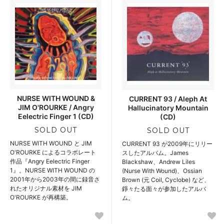
NURSE WITH WOUND &
CURRENT 93 / Aleph At
JIM O'ROURKE / Angry
Hallucinatory Mountain
Eelectric Finger 1 (CD)
(CD)
SOLD OUT
SOLD OUT
NURSE WITH WOUND と JIM
CURRENT 93 が2009年にリリー
O'ROURKE によるコラボレート
スしたアルバム。James
作品『Angry Eelectric Finger
Blackshaw、Andrew Liles
1』。NURSE WITH WOUND の
(Nurse With Wound)、Ossian
2001年から2003年の間に録音さ
Brown (元 Coil, Cyclobe) など、
れたオリジナル素材を JIM
錚々たる面々が参加したアルバ
O'ROURKE が再構築。
ム。