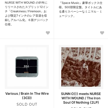
NURSE WITH WOUND の91年に
『Space Music』豪華ボックス仕
リリースされたスプリット12イン
様。500部限定盤。タイトルにあ
チ「Creakiness / Firemoon」お
る通りスペーシーなミニマル・ミ
よび限定7インチのレア音源を収
ュージック。
録しアルバム化。６面デジパック
仕様。
Various / Brain In The Wire
SUNN O))) meets NURSE
(3CD)
WITH WOUND / The Iron
Soul Of Nothing (2LP)
SOLD OUT