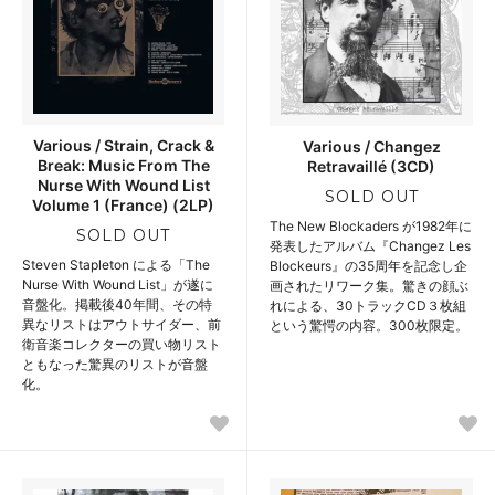
Various / Strain, Crack &
Various / Changez
Break: Music From The
Retravaillé (3CD)
Nurse With Wound List
SOLD OUT
Volume 1 (France) (2LP)
The New Blockaders が1982年に
SOLD OUT
発表したアルバム『Changez Les
Steven Stapleton による「The
Blockeurs』の35周年を記念し企
Nurse With Wound List」が遂に
画されたリワーク集。驚きの顔ぶ
音盤化。掲載後40年間、その特
れによる、30トラックCD３枚組
異なリストはアウトサイダー、前
という驚愕の内容。300枚限定。
衛音楽コレクターの買い物リスト
ともなった驚異のリストが音盤
化。