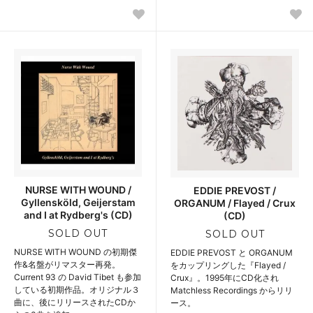
NURSE WITH WOUND /
EDDIE PREVOST /
Gyllensköld, Geijerstam
ORGANUM / Flayed / Crux
and I at Rydberg's (CD)
(CD)
SOLD OUT
SOLD OUT
NURSE WITH WOUND の初期傑
EDDIE PREVOST と ORGANUM
作&名盤がリマスター再発。
をカップリングした『Flayed /
Current 93 の David Tibet も参加
Crux』。1995年にCD化され
している初期作品。オリジナル３
Matchless Recordings からリリ
曲に、後にリリースされたCDか
ース。