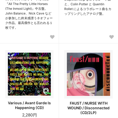
『All The Pretty Little Horses
と、Colin Potter と Quentin
(The Inmost Light)』中古盤。
Rollet によるコラボレート曲をカ
John Balance、Nick Cave など
ップリングしたアナログ盤。
が参加した終末感漂うネオフォー
ク作品。最高傑作とも言われる１
枚です。
Various / Avant Garde Is
FAUST / NURSE WITH
Happening (CD)
WOUND / Disconnected
(CD/2LP)
2,280円