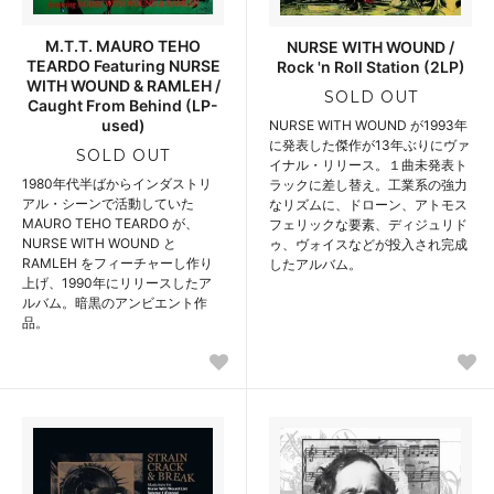
M.T.T. MAURO TEHO
NURSE WITH WOUND /
TEARDO Featuring NURSE
Rock 'n Roll Station (2LP)
WITH WOUND & RAMLEH /
SOLD OUT
Caught From Behind (LP-
used)
NURSE WITH WOUND が1993年
に発表した傑作が13年ぶりにヴァ
SOLD OUT
イナル・リリース。１曲未発表ト
1980年代半ばからインダストリ
ラックに差し替え。工業系の強力
アル・シーンで活動していた
なリズムに、ドローン、アトモス
MAURO TEHO TEARDO が、
フェリックな要素、ディジュリド
NURSE WITH WOUND と
ゥ、ヴォイスなどが投入され完成
RAMLEH をフィーチャーし作り
したアルバム。
上げ、1990年にリリースしたア
ルバム。暗黒のアンビエント作
品。