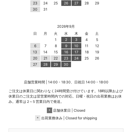
23
24
25
26
27
28
29
30
31
2026年9月
日
月
火
水
木
金
土
1
2
3
4
5
6
7
8
9
10
11
12
13
14
15
16
17
18
19
20
21
22
23
24
25
26
27
28
29
30
店舗営業時間 | 14:00 - 18:30、日祝日 14:00 - 18:00
ご注文は休業日に関わりなく24時間受け付けています。18時以降および
休業日のご注文は翌営業時間内での対応。日曜・祝日の出荷業務はお休
み。通常は２~５営業日内で発送。
＊
店舗休業日 | Closed
＊
出荷業務休み | Closed for shipping