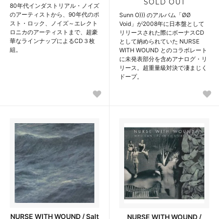
SOLD OUT
80年代インダストリアル・ノイズ
のアーティストから、90年代のポ
Sunn O))) のアルバム「ØØ
スト・ロック、ノイズ～エレクト
Void」が2008年に日本盤として
ロニカのアーティストまで、超豪
リリースされた際にボーナスCD
華なラインナップによるCD３枚
として納められていた NURSE
組。
WITH WOUND とのコラボレート
に未発表部分を含めアナログ・リ
リース。超重量級対決で凄まじく
ドープ。
NURSE WITH WOUND / Salt
NURSE WITH WOUND /