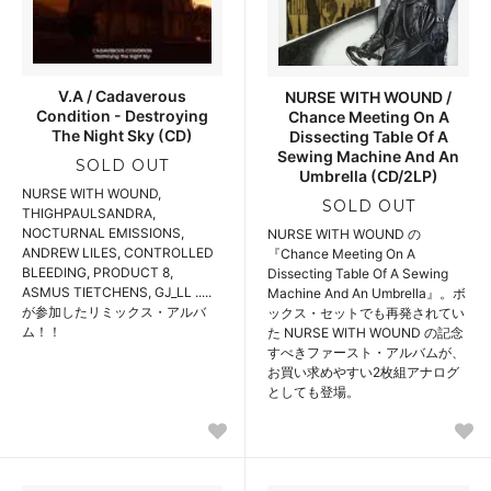
V.A / Cadaverous
NURSE WITH WOUND /
Condition - Destroying
Chance Meeting On A
The Night Sky (CD)
Dissecting Table Of A
Sewing Machine And An
SOLD OUT
Umbrella (CD/2LP)
NURSE WITH WOUND,
SOLD OUT
THIGHPAULSANDRA,
NOCTURNAL EMISSIONS,
NURSE WITH WOUND の
ANDREW LILES, CONTROLLED
『Chance Meeting On A
BLEEDING, PRODUCT 8,
Dissecting Table Of A Sewing
ASMUS TIETCHENS, GJ_LL .....
Machine And An Umbrella』。ボ
が参加したリミックス・アルバ
ックス・セットでも再発されてい
ム！！
た NURSE WITH WOUND の記念
すべきファースト・アルバムが、
お買い求めやすい2枚組アナログ
としても登場。