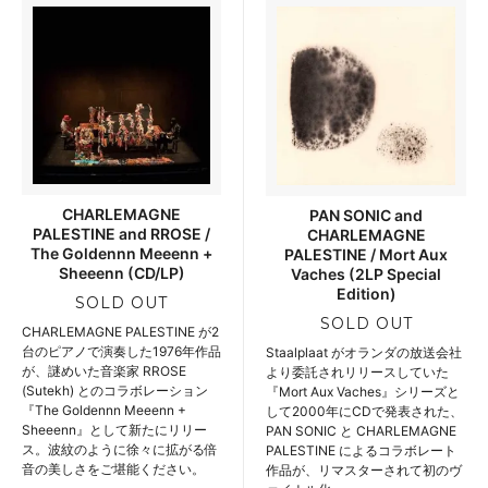
CHARLEMAGNE
PAN SONIC and
PALESTINE and RROSE /
CHARLEMAGNE
The Goldennn Meeenn +
PALESTINE / Mort Aux
Sheeenn (CD/LP)
Vaches (2LP Special
Edition)
SOLD OUT
SOLD OUT
CHARLEMAGNE PALESTINE が2
台のピアノで演奏した1976年作品
Staalplaat がオランダの放送会社
が、謎めいた音楽家 RROSE
より委託されリリースしていた
(Sutekh) とのコラボレーション
『Mort Aux Vaches』シリーズと
『The Goldennn Meeenn +
して2000年にCDで発表された、
Sheeenn』として新たにリリー
PAN SONIC と CHARLEMAGNE
ス。波紋のように徐々に拡がる倍
PALESTINE によるコラボレート
音の美しさをご堪能ください。
作品が、リマスターされて初のヴ