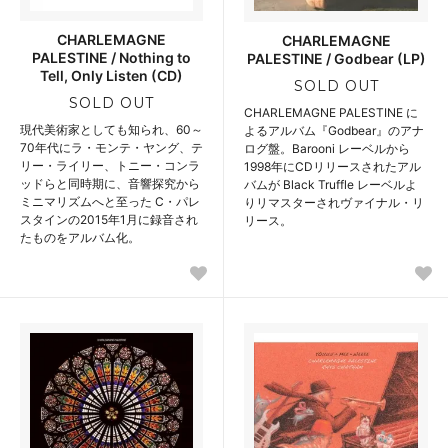
CHARLEMAGNE
CHARLEMAGNE
PALESTINE / Nothing to
PALESTINE / Godbear (LP)
Tell, Only Listen (CD)
SOLD OUT
SOLD OUT
CHARLEMAGNE PALESTINE に
現代美術家としても知られ、60～
よるアルバム『Godbear』のアナ
70年代にラ・モンテ・ヤング、テ
ログ盤。Barooni レーベルから
リー・ライリー、トニー・コンラ
1998年にCDリリースされたアル
ッドらと同時期に、音響探究から
バムが Black Truffle レーベルよ
ミニマリズムへと至った C・パレ
りリマスターされヴァイナル・リ
スタインの2015年1月に録音され
リース。
たものをアルバム化。