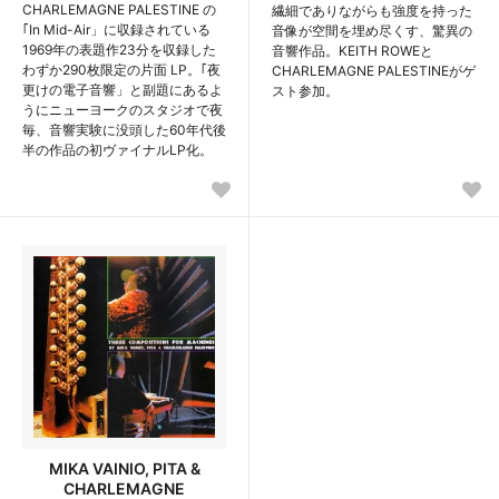
CHARLEMAGNE PALESTINE の
繊細でありながらも強度を持った
｢In Mid-Air」に収録されている
音像が空間を埋め尽くす、驚異の
1969年の表題作23分を収録した
音響作品。KEITH ROWEと
わずか290枚限定の片面 LP。｢夜
CHARLEMAGNE PALESTINEがゲ
更けの電子音響」と副題にあるよ
スト参加。
うにニューヨークのスタジオで夜
毎、音響実験に没頭した60年代後
半の作品の初ヴァイナルLP化。
MIKA VAINIO, PITA &
CHARLEMAGNE