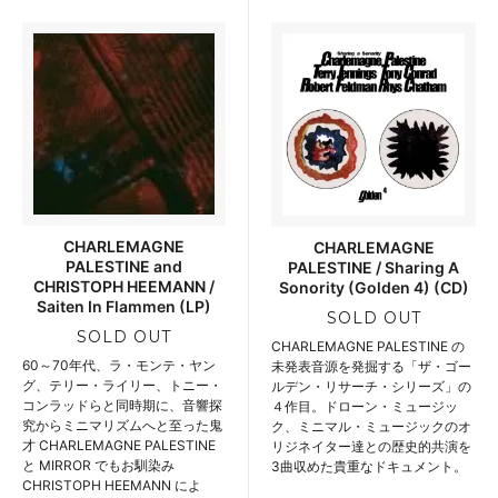
CHARLEMAGNE
CHARLEMAGNE
PALESTINE and
PALESTINE / Sharing A
CHRISTOPH HEEMANN /
Sonority (Golden 4) (CD)
Saiten In Flammen (LP)
SOLD OUT
SOLD OUT
CHARLEMAGNE PALESTINE の
60～70年代、ラ・モンテ・ヤン
未発表音源を発掘する「ザ・ゴー
グ、テリー・ライリー、トニー・
ルデン・リサーチ・シリーズ」の
コンラッドらと同時期に、音響探
４作目。ドローン・ミュージッ
究からミニマリズムへと至った鬼
ク、ミニマル・ミュージックのオ
才 CHARLEMAGNE PALESTINE
リジネイター達との歴史的共演を
と MIRROR でもお馴染み
3曲収めた貴重なドキュメント。
CHRISTOPH HEEMANN によ