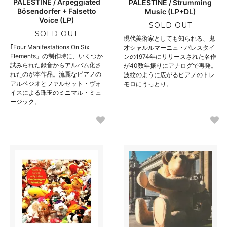
PALESTINE / Arpeggiated
PALESTINE / Strumming
Bösendorfer + Falsetto
Music (LP+DL)
Voice (LP)
SOLD OUT
SOLD OUT
現代美術家としても知られる、鬼
｢Four Manifestations On Six
才シャルルマーニュ・パレスタイ
Elements」の制作時に、いくつか
ンの1974年にリリースされた名作
試みられた録音からアルバム化さ
が40数年振りにアナログで再発。
れたのが本作品。流麗なピアノの
波紋のように広がるピアノのトレ
アルペジオとファルセット・ヴォ
モロにうっとり。
イスによる珠玉のミニマル・ミュ
ージック。