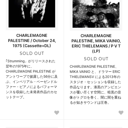
CHARLEMAGNE
CHARLEMAGNE
PALESTINE / October 24,
PALESTINE, MIKA VAINIO,
1975 (Cassette+DL)
ERIC THIELEMANS / P V T
(LP)
SOLD OUT
SOLD OUT
｢Strumming」がリリースされた
翌年の1975年に、
CHARLEMAGNE PALESTINE、
CHARLEMAGNE PALESTINE が
MIKA VAINIO と、ドラマー ERIC
アントワープで披露した56分に及
THIELEMANSV による2013年の
ぶ、インペリアル・ベーゼンドル
スタジオ・セッションを収録した
ファー・ピアノによるパフォーマ
作品なります。漆黒のアンビエン
ンスを収録した未発表作品のカセ
スが覆い尽くす空間に、暗黒の音
ットテープ。
像がトグロを巻く、闇に闇を重ね
るが如きサウンドは圧巻。