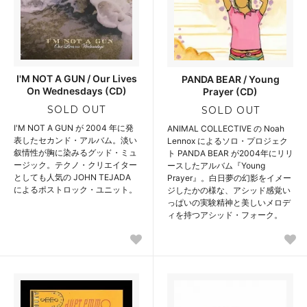
I'M NOT A GUN / Our Lives
PANDA BEAR / Young
On Wednesdays (CD)
Prayer (CD)
SOLD OUT
SOLD OUT
I'M NOT A GUN が 2004 年に発
ANIMAL COLLECTIVE の Noah
表したセカンド・アルバム。淡い
Lennox によるソロ・プロジェク
叙情性が胸に染みるグッド・ミュ
ト PANDA BEAR が2004年にリリ
ージック。テクノ・クリエイター
ースしたアルバム『Young
としても人気の JOHN TEJADA
Prayer』。白日夢の幻影をイメー
によるポストロック・ユニット。
ジしたかの様な、アシッド感覚い
っぱいの実験精神と美しいメロデ
ィを持つアシッド・フォーク。