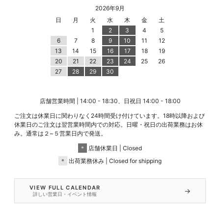
2026年9月
日
月
火
水
木
金
土
1
2
3
4
5
6
7
8
9
10
11
12
13
14
15
16
17
18
19
20
21
22
23
24
25
26
27
28
29
30
店舗営業時間 | 14:00 - 18:30、日祝日 14:00 - 18:00
ご注文は休業日に関わりなく24時間受け付けています。18時以降および
休業日のご注文は翌営業時間内での対応。日曜・祝日の出荷業務はお休
み。通常は２~５営業日内で発送。
＊
店舗休業日 | Closed
＊
出荷業務休み | Closed for shipping
VIEW FULL CALENDAR
→
詳しい営業日・イベント情報