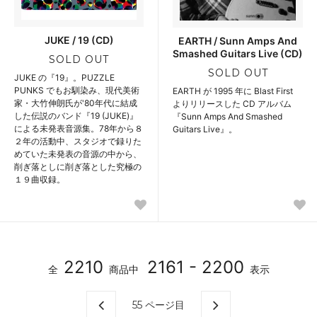
JUKE / 19 (CD)
EARTH / Sunn Amps And
Smashed Guitars Live (CD)
SOLD OUT
SOLD OUT
JUKE の『19』。PUZZLE
PUNKS でもお馴染み、現代美術
EARTH が 1995 年に Blast First
家・大竹伸朗氏が'80年代に結成
よりリリースした CD アルバム
した伝説のバンド『19 (JUKE)』
『Sunn Amps And Smashed
による未発表音源集。78年から８
Guitars Live』。
２年の活動中、スタジオで録りた
めていた未発表の音源の中から、
削ぎ落としに削ぎ落とした究極の
１９曲収録。
2210
2161 - 2200
全
商品中
表示
55
ページ目