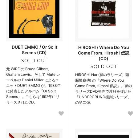
DUET EMMO / Or So It
HIROSHI / Where Do You
Seems (CD)
Come From, Hiroshi 伝説
(CD)
SOLD OUT
SOLD OUT
元 WIRE の Bruce Gilbert、
Graham Lewis、そして Mute レ
HIROSHI Nar (裸のラリーズ、頭
ーベルの Daniel Miller によるユ
脳警察他) の『Where Do You
ニットDUET EMMO が、1983年
Come From, Hiroshi 伝説』。裸の
に発表したアルバム『Or So It
ラリーズDVD発売で度肝を抜いた
Seems』。こちらは1992年にリ
「UNDERGRUND復刻シリーズ」
リースされたCD。
の第二弾。