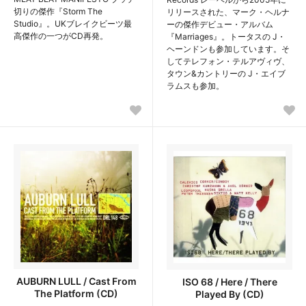
切りの傑作『Storm The
リリースされた、マーク・ヘルナ
Studio』。UKブレイクビーツ最
ーの傑作デビュー・アルバム
高傑作の一つがCD再発。
『Marriages』。トータスの J・
ヘーンドンも参加しています。そ
してテレフォン・テルアヴィヴ、
タウン&カントリーの J・エイブ
ラムスも参加。
AUBURN LULL / Cast From
ISO 68 / Here / There
The Platform (CD)
Played By (CD)