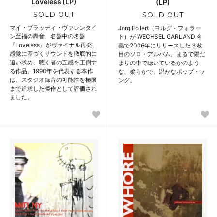
Loveless (LP)
(LP)
SOLD OUT
SOLD OUT
マイ・ブラッディ・ヴァレンタイ
Jorg Follert（ヨルグ・フォラー
ン至福の轟音、名盤中の名盤
ト）が WECHSEL GARLAND 名
『Loveless』がヴァイナル再発。
義で2006年にリリースした３枚
感覚に基づくサウンドを徹底的に
目のソロ・アルバム。まるで陽だ
追い求め、聴く者の五感を圧倒す
まりの中で聴いているかのよう
る作品。1990年を代表する本作
な、柔らかで、温かなポップ・ソ
は、スタジオ録音の可能性を極限
ング。
まで追求した傑作として評価され
ました。