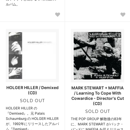
ルバム。
HOLGER HILLER / Demixed
MARK STEWART + MAFFIA
(CD)
/ Learning To Cope With
Cowardice - Director's Cut
SOLD OUT
(CD)
HOLGER HILLER の
SOLD OUT
『Demixed』。元 Palais
Schaumburg の HOLGER HILLER
THE POP GROUP 解散後の83年
が、1992年にリリースしたアルバ
に、MARK STEWART がバック・
ム『Demixed』。
バンドに MAFFIA を従えリリース