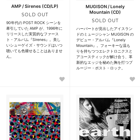
AMP / Sirenes (CD/LP)
MUGISON / Lonely
Mountain (CD)
SOLD OUT
SOLD OUT
90年代の POST ROCK シーンを
牽引していた AMP が、1996年に
ハーバートが見出したアイスラン
リリースした実質的なファース
ドのミュージシャン MUGISON の
ト・アルバム『Sirenes』。美し
デビュー・アルバム『Lonely
いシューゲイズ・サウンドはいつ
Mountain』。フォーキーな温も
聴いても色褪せることはありませ
りを持ちつつエレクトロニクスと
ん。
アコースティックが解け合う、革
新的なエッジを秘めた胸を打つブ
ルージー・ポスト・ロック。