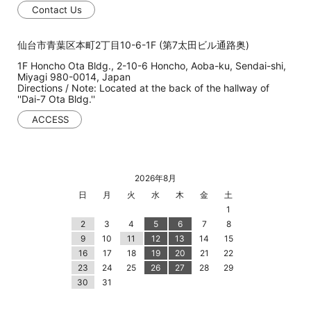
Contact Us
仙台市青葉区本町2丁目10-6-1F (第7太田ビル通路奥)
1F Honcho Ota Bldg., 2-10-6 Honcho, Aoba-ku, Sendai-shi,
Miyagi 980-0014, Japan
Directions / Note: Located at the back of the hallway of
''Dai-7 Ota Bldg.''
ACCESS
2026年8月
日
月
火
水
木
金
土
1
2
3
4
5
6
7
8
9
10
11
12
13
14
15
16
17
18
19
20
21
22
23
24
25
26
27
28
29
30
31