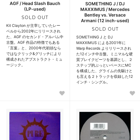
AGF / Head Slash Bauch
SOMETHING J / DJ
(LP-used)
MAXXIMUS / Mercedes
Bentley vs. Versace
SOLD OUT
Armani (12 inch-used)
Kit Clayton が主宰していたレー
SOLD OUT
ベルから2002年にリリースされ
た、AGF のセカンド・アルバム中
SOMETHING J と DJ
古盤。AGF 作品の特徴でもある
MAXXIMUS による2001年に
「言葉」と、2000年代初頭なら
Warp Records よりリリースされ
ではなクリック&グリッチにより
た12インチ中古盤。ミニマルな硬
構成されたアブストラクト・ミュ
質ブレイクビーツを基調とし、２
ージック。
ステップ的ぶっといベースにMC
を構成した、グライムの先駆けと
も言える２トラックを収録した12
インチ・シングル。