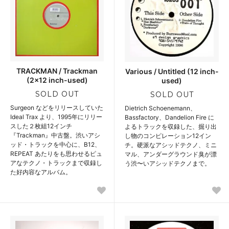
TRACKMAN / Trackman
Various / Untitled (12 inch-
(2x12 inch-used)
used)
SOLD OUT
SOLD OUT
Surgeon などをリリースしていた
Dietrich Schoenemann、
Ideal Trax より、1995年にリリー
Bassfactory、Dandelion Fire に
スした２枚組12インチ
よるトラックを収録した、掘り出
『Trackman』中古盤。渋いアシ
し物のコンピレーション12イン
ッド・トラックを中心に、B12、
チ。硬派なアシッドテクノ、ミニ
REPEAT あたりをも思わせるピュ
マル、アンダーグラウンド臭が漂
アなテクノ・トラックまで収録し
う渋〜いアシッドテクノまで。
た好内容なアルバム。