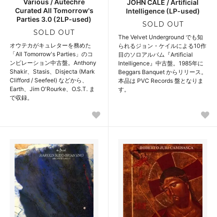
Various / Autechre
JOHN CALE / Artificial
Curated All Tomorrow's
Intelligence (LP-used)
Parties 3.0 (2LP-used)
SOLD OUT
SOLD OUT
The Velvet Underground でも知
オウテカがキュレターを務めた
られるジョン・ケイルによる10作
「All Tomorrow's Parties」のコ
目のソロアルバム『Artificial
ンピレーション中古盤。Anthony
Intelligence』中古盤。1985年に
Shakir、Stasis、Disjecta (Mark
Beggars Banquet からリリース。
Clifford / Seefeel) などから、
本品は PVC Records 盤となりま
Earth、Jim O'Rourke、O.S.T. ま
す。
で収録。