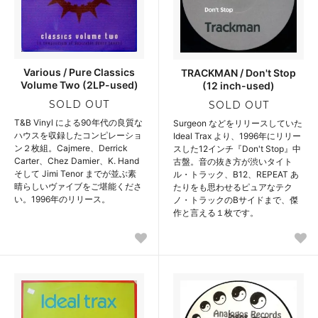
Various / Pure Classics
TRACKMAN / Don't Stop
Volume Two (2LP-used)
(12 inch-used)
SOLD OUT
SOLD OUT
T&B Vinyl による90年代の良質な
Surgeon などをリリースしていた
ハウスを収録したコンピレーショ
Ideal Trax より、1996年にリリー
ン２枚組。Cajmere、Derrick
スした12インチ『Don't Stop』中
Carter、Chez Damier、K. Hand
古盤。音の抜き方が渋いタイト
そして Jimi Tenor までが並ぶ素
ル・トラック、B12、REPEAT あ
晴らしいヴァイブをご堪能くださ
たりをも思わせるピュアなテク
い。1996年のリリース。
ノ・トラックのBサイドまで、傑
作と言える１枚です。