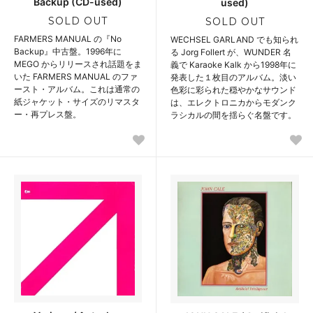
Backup (CD-used)
used)
SOLD OUT
SOLD OUT
FARMERS MANUAL の『No
WECHSEL GARLAND でも知られ
Backup』中古盤。1996年に
る Jorg Follert が、WUNDER 名
MEGO からリリースされ話題をま
義で Karaoke Kalk から1998年に
いた FARMERS MANUAL のファ
発表した１枚目のアルバム。淡い
ースト・アルバム。これは通常の
色彩に彩られた穏やかなサウンド
紙ジャケット・サイズのリマスタ
は、エレクトロニカからモダンク
ー・再プレス盤。
ラシカルの間を揺らぐ名盤です。