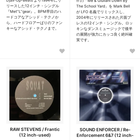
Djax-Up-Beats より1994年にリ
!!! の「Me & Giuliani Down By
リースした12インチ・シングル
The School Yard」を Mark Bell
『Met''L''gear』。BPM早目のハ
が LFO 名義でリミックスし、
ードコアなアシッド・テクノか
2004年にリリースされた片面プ
ら、ハードフロアーばりのファン
レスの12インチ・シングル。ロッ
キーなアシッド・テクノまで。
キンなダンスミュージックで後半
の展開が強力にカッコ良く絶叫確
実です。
RAW STEVENS / Frantic
SOUND ENFORCER / Re-
(12 inch-used)
Enforcement 6&7 (12 inch-