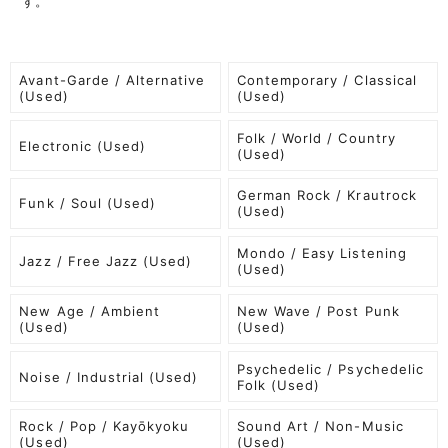
す。
Avant-Garde / Alternative
Contemporary / Classical
(Used)
(Used)
Folk / World / Country
Electronic (Used)
(Used)
German Rock / Krautrock
Funk / Soul (Used)
(Used)
Mondo / Easy Listening
Jazz / Free Jazz (Used)
(Used)
New Age / Ambient
New Wave / Post Punk
(Used)
(Used)
Psychedelic / Psychedelic
Noise / Industrial (Used)
Folk (Used)
Rock / Pop / Kayōkyoku
Sound Art / Non-Music
(Used)
(Used)