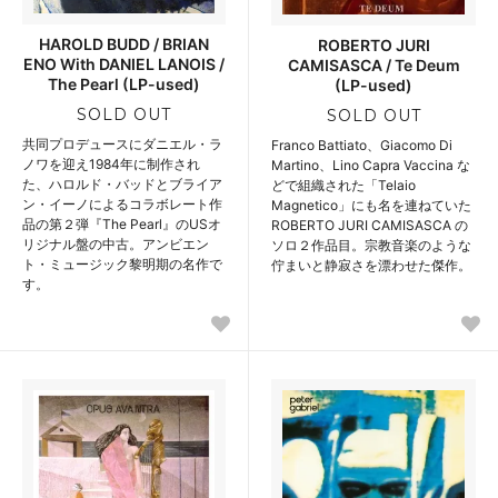
HAROLD BUDD / BRIAN
ROBERTO JURI
ENO With DANIEL LANOIS /
CAMISASCA / Te Deum
The Pearl (LP-used)
(LP-used)
SOLD OUT
SOLD OUT
共同プロデュースにダニエル・ラ
Franco Battiato、Giacomo Di
ノワを迎え1984年に制作され
Martino、Lino Capra Vaccina な
た、ハロルド・バッドとブライア
どで組織された「Telaio
ン・イーノによるコラボレート作
Magnetico」にも名を連ねていた
品の第２弾『The Pearl』のUSオ
ROBERTO JURI CAMISASCA の
リジナル盤の中古。アンビエン
ソロ２作品目。宗教音楽のような
ト・ミュージック黎明期の名作で
佇まいと静寂さを漂わせた傑作。
す。