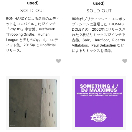
used)
used)
SOLD OUT
SOLD OUT
RON HARDY による名曲のエディ
80年代ブリティッシュ・エレポッ
ットをコンパイルした12インチ
プ・シーンに登場した THOMAS
『Rdy #2』中古盤。Kraftwerk、
DOLBY の、2002年にリリースさ
Throbbing Gristle、Human
れた２枚組リミックス12インチ中
League と涎もののおいしいエデ
古盤。Salz、Hardfloor、Ricardo
ィット集。2015年に Unofficial
Villalobos、Paul Sebastien など
リリース。
によるリミックスを収録。