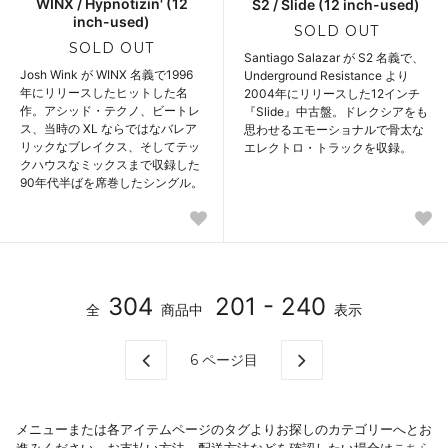
WINX / Hypnotizin' (12
S2 / Slide (12 inch-used)
inch-used)
SOLD OUT
SOLD OUT
Santiago Salazar が S2 名義で、
Josh Wink が WINX 名義で1996
Underground Resistance より
年にリリースしたヒットした名
2004年にリリースした12インチ
作。アシッド・テクノ、ビートレ
『Slide』中古盤。ドレクシアをも
ス、当時の XL ならではなバレア
思わせるエモーショナルで骨太な
リックなブレイクス、そしてテッ
エレクトロ・トラックを収録。
クハウスなミックスまで収録した
90年代半ばを席巻したシングル。
304
201 - 240
全
商品中
表示
6
ページ目
メニューまたは各アイテムページのタグよりお探しのカテゴリーへとお
進みください。お支払い方法、配送方法などを確認したい場合は
こちら