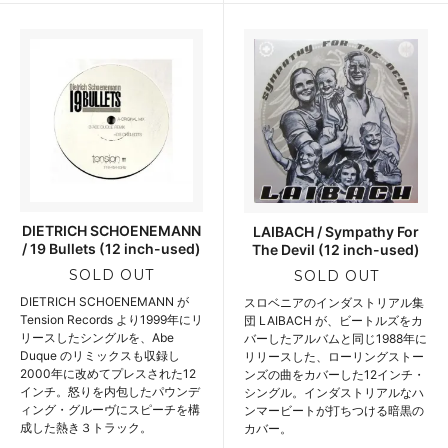
DIETRICH SCHOENEMANN
LAIBACH / Sympathy For
/ 19 Bullets (12 inch-used)
The Devil (12 inch-used)
SOLD OUT
SOLD OUT
DIETRICH SCHOENEMANN が
スロベニアのインダストリアル集
Tension Records より1999年にリ
団 LAIBACH が、ビートルズをカ
リースしたシングルを、Abe
バーしたアルバムと同じ1988年に
Duque のリミックスも収録し
リリースした、ローリングストー
2000年に改めてプレスされた12
ンズの曲をカバーした12インチ・
インチ。怒りを内包したパウンデ
シングル。インダストリアルなハ
ィング・グルーヴにスピーチを構
ンマービートが打ちつける暗黒の
成した熱き３トラック。
カバー。