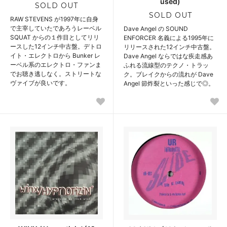
used)
SOLD OUT
SOLD OUT
RAW STEVENS が1997年に自身
で主宰していたであろうレーベル
Dave Angel の SOUND
SQUAT からの１作目としてリリ
ENFORCER 名義による1995年に
ースした12インチ中古盤。デトロ
リリースされた12インチ中古盤。
イト・エレクトロから Bunker レ
Dave Angel ならではな疾走感あ
ーベル系のエレクトロ・ファンま
ふれる流線型のテクノ・トラッ
でお聴き逃しなく。ストリートな
ク。ブレイクからの流れが Dave
ヴァイブが良いです。
Angel 節炸裂といった感じで◎。