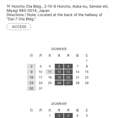
1F Honcho Ota Bldg., 2-10-6 Honcho, Aoba-ku, Sendai-shi,
Miyagi 980-0014, Japan
Directions / Note: Located at the back of the hallway of
''Dai-7 Ota Bldg.''
ACCESS
2026年8月
日
月
火
水
木
金
土
1
2
3
4
5
6
7
8
9
10
11
12
13
14
15
16
17
18
19
20
21
22
23
24
25
26
27
28
29
30
31
2026年9月
日
月
火
水
木
金
土
1
2
3
4
5