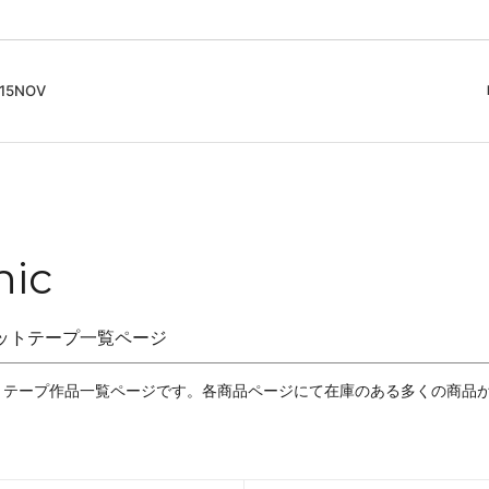
5NOV
cord
ガイド
Club Music - CD, Record
Contemporary / Classical
会員登録とポイント
IDEO
Free Jazz
入りリスト
Book, Zine
New Age / Ambient
News
Track
Bass Music / Dub
nic
Techno
ットテープ一覧ページ
Accessory, Goods
トテープ作品一覧ページです。各商品ページにて在庫のある多くの商品