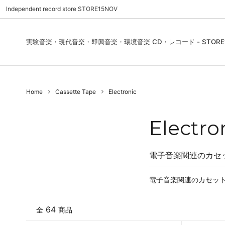
Independent record store STORE15NOV
実験音楽・現代音楽・即興音楽・環境音楽 CD・レコード - STORE1
Pre Order | 予約
New In
FEATURES | 特集
CD, Re
Blues
ご利用
Home
Cassette Tape
Electronic
Used - CD, Record
Folk / World / Country
Contact Us | お問合わせ
DVD, V
Jazz / 
お気に
Sound Art / Non-Music
店舗案内
Sound 
Electro
Heads / Club Jazz
House
電子音楽関連のカセ
Record Store Day
Wear, 
電子音楽関連のカセッ
64
全
商品