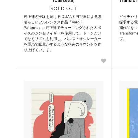
(Cassette)
Transfor
SOLD OUT
純正律の実験を続ける DUANE PITRE による素
ピッチやリ
晴らしいフルレングス作品『Varolii
探求する電子
Patterns』。純正律でチューニングされた８ボ
期作品をコン
イスのシンセサイザーを使用して、トーンだけ
Transfor
でなくリズムも利用し、パルス・オシレーター
プ。
を重ねて眩暈がするような構造のサウンドを作
り上げています。