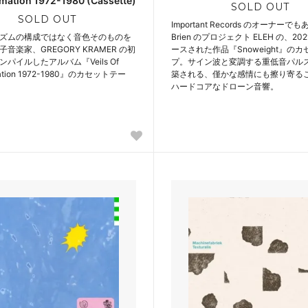
mation 1972-1980 (Cassette)
SOLD OUT
SOLD OUT
Important Records のオーナーでもあ
ズムの構成ではなく音色そのものを
Brien のプロジェクト ELEH の、2
音楽家、GREGORY KRAMER の初
ースされた作品『Snoweight』の
パイルしたアルバム『Veils Of
プ。サイン波と変調する重低音パル
mation 1972-1980』のカセットテー
築される、僅かな感情にも擦り寄る
ハードコアなドローン音響。