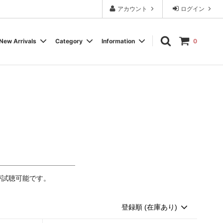
アカウント
ログイン
New Arrivals
Category
Information
0
Cassette Tape
Experimental / Noise
Calendar
Wear, Accessory, Goods
Rock / Pop
FAQ よくある質問
Electronica / IDM
Label
が試聴可能です。