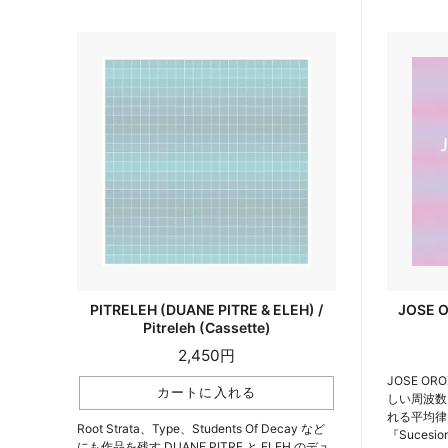
PITRELEH (DUANE PITRE & ELEH) /
JOSE O
Pitreleh (Cassette)
2,450円
JOSE O
しい周波数
れる平均律
Root Strata、Type、Students Of Decay など
『Suces
にも作品を残す DUANE PITRE と ELEH のデュ