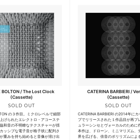
 BOLTON / The Lost Clock
CATERINA BARBIERI / Ver
(Cassette)
(Cassette)
SOLD OUT
SOLD OUT
OLTON の３作目。ミクロレベルで細部
CATERINA BARBIERI の2014年
上げられたエレクトロ・アコーステ
プでリリースされた１作品目が再プ
協和音の不明瞭なテクスチャーが揺
ュラーシンセとヴォーカルのために
カッシブな電子音が格子状に配列さ
本作は、ドローン、ミニマリズム、
が重みを持ち始めると音像が溶け出
界を広げる、倍音のポリリズムによ