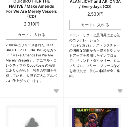
OUR BROTHER THE
ALAN LICHT and AKI ONDA
NATIVE / Make Amends
/ Everydays (CD)
For We Are Merely Vessels
2,530円
(CD)
2,310円
アラン・リクトと恩田晃による初
のコラボレーション
2008年にリリースされた OUR
『Everydays』。ストラクチャー
BROTHER THE NATIVE のセカン
の明確な楽曲から不協和音やカッ
ド『Make Amends For We Are
トアップを多用したインプロま
Merely Vessels』。アニマル・コ
で、サウンド・ダイヤリー、ミニ
レクティブや CocoRosie の系譜
マリズム、フリー・ブルースなど
にありながらも、独自の空間を形
を織り交ぜ、彼らの軌跡が全て集
成している、大胆で広大なアルバ
約。
ムに仕上がっています。