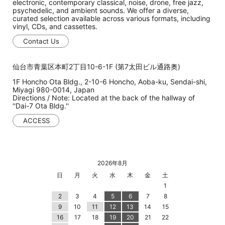
electronic, contemporary classical, noise, drone, free jazz,
psychedelic, and ambient sounds. We offer a diverse,
curated selection available across various formats, including
vinyl, CDs, and cassettes.
Contact Us
仙台市青葉区本町2丁目10-6-1F (第7太田ビル通路奥)
1F Honcho Ota Bldg., 2-10-6 Honcho, Aoba-ku, Sendai-shi,
Miyagi 980-0014, Japan
Directions / Note: Located at the back of the hallway of
''Dai-7 Ota Bldg.''
ACCESS
2026年8月
日
月
火
水
木
金
土
1
2
3
4
5
6
7
8
9
10
11
12
13
14
15
16
17
18
19
20
21
22