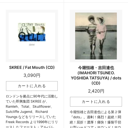
SKREE / Fat Mouth (CD)
今堀恒雄・吉田達也
(IMAHORI TSUNEO.
3,090円
YOSHIDA TATSUYA) / dots
(CD)
2,420円
ロンドンを拠点に90年代に活動し
ていた即興集団 SKREE が、
Ramleh、Total、Skullflower、
Sutcliffe Jugend、Richard
今堀恒雄と吉田達也による第２弾
Youngs などをリリースしていた
『dots』。過剰！痛烈！超絶！悶
Freek Records より1996年にリリ
絶！屈折！濃厚！痛快！爆裂千切
ースしたファースト・アルバム。
り型ハードコア・サウンド！サウ