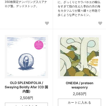
350枚限定ナンバリング入りアナ
に、ざっくりとヤラバホエの喉仏
ログ盤。デッドストック。
をすぎて指の生えた李白の月の海
をカタツムリが朧々縷々と特急で
歩くような声とテルミン。
OLD SPLENDIFOLIA /
ONEIDA / preteen
Swaying Boldly Afar (CD 国
weaponry
内盤)
2,083円
2,508円