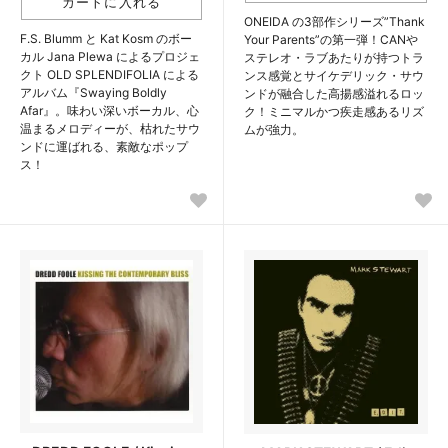
ONEIDA の3部作シリーズ”Thank
F.S. Blumm と Kat Kosm のボー
Your Parents”の第一弾！CANや
カル Jana Plewa によるプロジェ
ステレオ・ラブあたりが持つトラ
クト OLD SPLENDIFOLIA による
ンス感覚とサイケデリック・サウ
アルバム『Swaying Boldly
ンドが融合した高揚感溢れるロッ
Afar』。味わい深いボーカル、心
ク！ミニマルかつ疾走感あるリズ
温まるメロディーが、枯れたサウ
ムが強力。
ンドに運ばれる、素敵なポップ
ス！