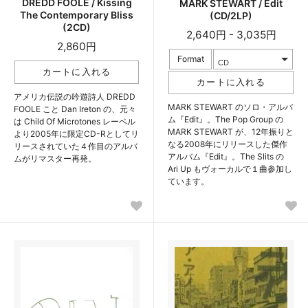
DREDD FOOLE / Kissing
MARK STEWART / Edit
The Contemporary Bliss
(CD/2LP)
(2CD)
2,640円 - 3,035円
2,860円
Format
アメリカ伝説の吟遊詩人 DREDD
MARK STEWART のソロ・アルバ
FOOLE こと Dan Ireton の、元々
ム『Edit』。The Pop Group の
は Child Of Microtones レーベル
MARK STEWART が、12年振りと
より2005年に限定CD-Rとしてリ
なる2008年にリリースした傑作
リースされていた４作目のアルバ
アルバム『Edit』。The Slits の
ムがリマスター再発。
Ari Up もヴォーカルで１曲参加し
ています。