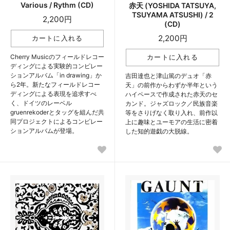
Various / Rythm (CD)
赤天 (YOSHIDA TATSUYA,
TSUYAMA ATSUSHI) / 2
2,200円
(CD)
2,200円
Cherry Musicのフィールドレコー
ディングによる実験的コンピレー
ションアルバム「in drawing」か
吉田達也と津山篤のデュオ「赤
ら2年。新たなフィールドレコー
天」の前作からわずか半年という
ディングによる表現を追求すべ
ハイペースで作成された赤天のセ
く、ドイツのレーベル
カンド。ジャズロック／民族音楽
gruenrekoderとタッグを組んだ共
等をさりげなく取り入れ、前作以
同プロジェクトによるコンピレー
上に趣味とユーモアの生活に密着
ションアルバムが登場。
した知的遊戯の大脱線。