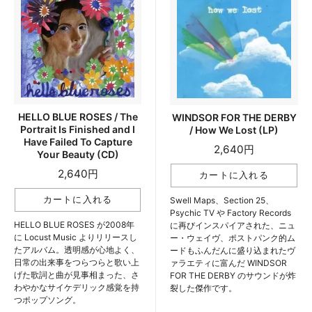
HELLO BLUE ROSES / The
WINDSOR FOR THE DERBY
Portrait Is Finished and I
/ How We Lost (LP)
Have Failed To Capture
2,640円
Your Beauty (CD)
2,640円
Swell Maps、Section 25、
Psychic TV や Factory Records
HELLO BLUE ROSES が2008年
に再びインスパイアされた、ニュ
に Locust Music よりリリースし
ー・ウェイヴ、ポストパンク的ム
たアルバム。透明感が心地よく、
ードもふんだんに盛り込まれたヴ
日常の出来事をつらつらと歌い上
ァラエティに富んだ WINDSOR
げた歌詞と曲が見事相まった、さ
FOR THE DERBY のサウンドが炸
わやかなサイケデリック感覚を持
裂した傑作です。
つポップソング。