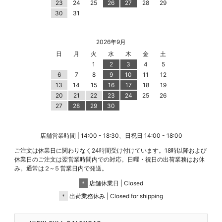
23
24
25
26
27
28
29
30
31
2026年9月
日
月
火
水
木
金
土
1
2
3
4
5
6
7
8
9
10
11
12
13
14
15
16
17
18
19
20
21
22
23
24
25
26
27
28
29
30
店舗営業時間 | 14:00 - 18:30、日祝日 14:00 - 18:00
ご注文は休業日に関わりなく24時間受け付けています。18時以降および
休業日のご注文は翌営業時間内での対応。日曜・祝日の出荷業務はお休
み。通常は２~５営業日内で発送。
＊
店舗休業日 | Closed
＊
出荷業務休み | Closed for shipping