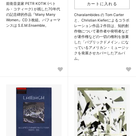
前衛音楽家 PETR KOTIK (ペト
ル・コティーク) が残した70年代
の記念碑的作品『Many Many
Charalambides の Tom Carter
Women』CD３枚組。パフォーマ
と、Christian Kieferによるコラボ
ンスは S.E.M.Ensemble。
レーション作品２作目は、知的創
作物について著作者や発明者など
が著作権などの一切の権利を放棄
した「パブリックドメイン」にな
っているアメリカン・ミュージッ
クを発展させカバーしたアルバ
ム。