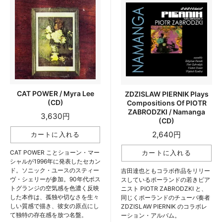
CAT POWER / Myra Lee
ZDZISLAW PIERNIK Plays
(CD)
Compositions Of PIOTR
ZABRODZKI / Namanga
3,630円
(CD)
2,640円
CAT POWER ことショーン・マー
シャルが1996年に発表したセカン
ド。ソニック・ユースのスティー
吉田達也ともコラボ作品をリリー
ヴ・シェリーが参加。90年代ポス
スしているポーランドの若きピア
トグランジの空気感を色濃く反映
ニスト PIOTR ZABRODZKI と、
した本作は、孤独や切なさを生々
同じくポーランドのチューバ奏者
しい質感で描き、彼女の原点にし
ZDZISLAW PIERNIK のコラボレ
て独特の存在感を放つ名盤。
ーション・アルバム。