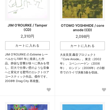
JIM O'ROURKE / Tamper
OTOMO YOSHIHIDE / core
(CD)
anode (CD)
2,310円
2,098円
JIM O'ROURKE の Extreme レー
大友良英 轟音プロジェクト
ベルから1991 年に発表した作
『Core Anode』。東京（2002
品。静寂な音響が徐々に厚みを増
年）、コペンハーゲン（2006
し、巨大で分厚い壁のような音像
年）、ロンドン（2006年）の3都
へと変化する驚愕のエレクトロア
市でのライヴ演奏3曲を収録。
コースティック作品。傑作です。
2008年 Drag City 再発盤。