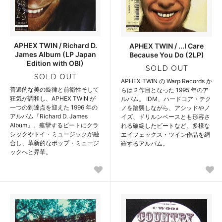
APHEX TWIN / Richard D.
APHEX TWIN / ...I Care
James Album (LP Japan
Because You Do (2LP)
Edition with OBI)
SOLD OUT
SOLD OUT
APHEX TWIN の Warp Records か
普遍的な美の旋律と前衛性そして
らは２作目となった 1995 年のア
狂気が調和し、APHEX TWIN が
ルバム。 IDM、ハードコア・テク
一つの到達点を迎えた 1996 年の
ノを踏襲しながら、アシッドやノ
アルバム『Richard D. James
イズ、ドリルンベースとも形容さ
Album』。痙攣するビートにクラ
れる破綻したビートなど、多様な
シックやトイ・ミュージックが融
エイフェックス・ツイン作品を網
合し、革新的なポップ・ミュージ
羅するアルバム。
ックへと昇華。