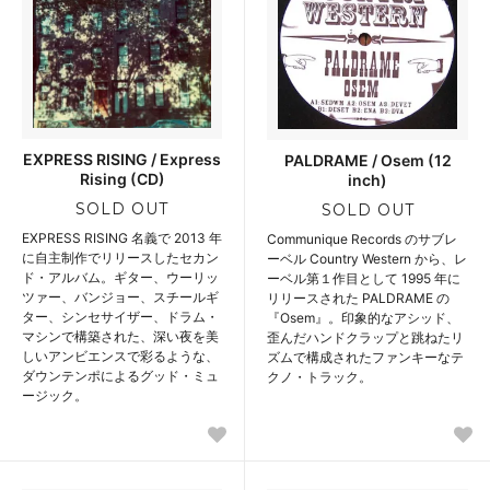
EXPRESS RISING / Express
PALDRAME / Osem (12
Rising (CD)
inch)
SOLD OUT
SOLD OUT
EXPRESS RISING 名義で 2013 年
Communique Records のサブレ
に自主制作でリリースしたセカン
ーベル Country Western から、レ
ド・アルバム。ギター、ウーリッ
ーベル第１作目として 1995 年に
ツァー、バンジョー、スチールギ
リリースされた PALDRAME の
ター、シンセサイザー、ドラム・
『Osem』。印象的なアシッド、
マシンで構築された、深い夜を美
歪んだハンドクラップと跳ねたリ
しいアンビエンスで彩るような、
ズムで構成されたファンキーなテ
ダウンテンポによるグッド・ミュ
クノ・トラック。
ージック。