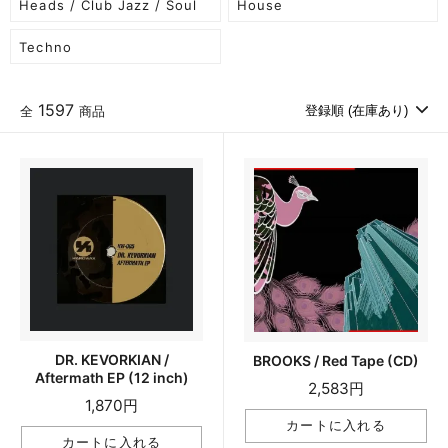
Heads / Club Jazz / Soul
House
Techno
1597
全
商品
DR. KEVORKIAN /
BROOKS / Red Tape (CD)
Aftermath EP (12 inch)
2,583円
1,870円