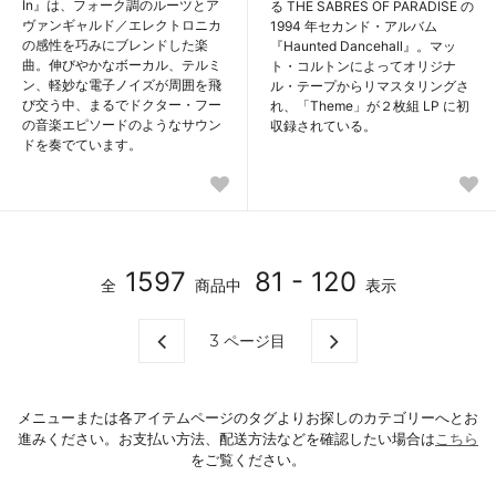
In』は、フォーク調のルーツとア
る THE SABRES OF PARADISE の
ヴァンギャルド／エレクトロニカ
1994 年セカンド・アルバム
の感性を巧みにブレンドした楽
『Haunted Dancehall』。マッ
曲。伸びやかなボーカル、テルミ
ト・コルトンによってオリジナ
ン、軽妙な電子ノイズが周囲を飛
ル・テープからリマスタリングさ
び交う中、まるでドクター・フー
れ、「Theme」が２枚組 LP に初
の音楽エピソードのようなサウン
収録されている。
ドを奏でています。
1597
81 - 120
全
商品中
表示
3
ページ目
メニューまたは各アイテムページのタグよりお探しのカテゴリーへとお
進みください。お支払い方法、配送方法などを確認したい場合は
こちら
をご覧ください。