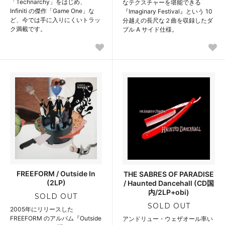
「Technarchy」をはじめ、
なテクスチャーを堪能できる
Infiniti の傑作「Game One」な
『Imaginary Festival』という 10
ど、今では手に入りにくいトラッ
分越えの長尺な２曲を収録したダ
ク満載です。
ブル A サイド仕様。
FREEFORM / Outside In
THE SABRES OF PARADISE
(2LP)
/ Haunted Dancehall (CD国
内/2LP+obi)
SOLD OUT
SOLD OUT
2005年にリリースした
FREEFORM のアルバム『Outside
アンドリュー・ウェザオール率い