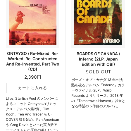
ONTAYSO / Re-Mixed, Re-
BOARDS OF CANADA /
Worked, Re-Constructed
Inferno (2LP, Japan
And Re-Invented, Part Two
Edition with OBI)
(CD)
SOLD OUT
2,390円
ボーズ・オブ・カナダ 13 年の沈
黙を破るアルバム『Inferno』カラ
ーヴァイナル 2LP。Warp
Records よりリリース。2013 年
Llips, Starfish Pool のメンバーに
の『Tomorrow's Harvest』以来と
よるユニット Ontayso のリミッ
なる待望の５作目のアルバム。
クス・アルバム第2弾。Tim
Koch、Ten And Tracer ら U-
COVER 勢を始め、Pan American
や Greg Davis といった実力派ア
ーティストらが原曲の美しいアン