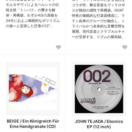
モルタザヴィによるペルシャの伝
コラボ作。舞台音楽をヴィラロボ
統太鼓「トンバク」の響きを解
スが独自の感性で再構築。GOAT
体・再構築。わずか4分の原曲を
特有の催眠的な打楽器構造に、ラ
24分におよぶ催眠的なポリリズム
テン由来のグルーヴが融合し、ト
の旅へと拡張した圧巻の12''。
ライバルかつ未来的な音響空間を
展開。現代音楽とクラブカルチャ
ーが交差する、リズムの最前線。
BEIGE / Ein Königreich Für
JOHN TEJADA / Ebonics
Eine Handgranate (CD)
EP (12 inch)