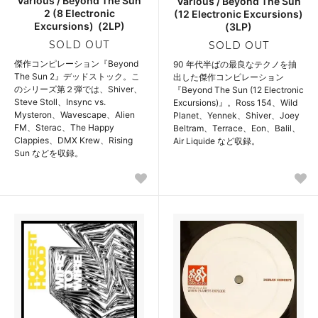
Various / Beyond The Sun
Various / Beyond The Sun
2 (8 Electronic
(12 Electronic Excursions)
Excursions) ‎ (2LP)
(3LP)
SOLD OUT
SOLD OUT
傑作コンピレーション『Beyond
90 年代半ばの最良なテクノを抽
The Sun 2』デッドストック。こ
出した傑作コンピレーション
のシリーズ第２弾では、Shiver、
『Beyond The Sun (12 Electronic
Steve Stoll、Insync vs.
Excursions)』。Ross 154、Wild
Mysteron、Wavescape、Alien
Planet、Yennek、Shiver、Joey
FM、Sterac、The Happy
Beltram、Terrace、Eon、Balil、
Clappies、DMX Krew、Rising
Air Liquide など収録。
Sun などを収録。