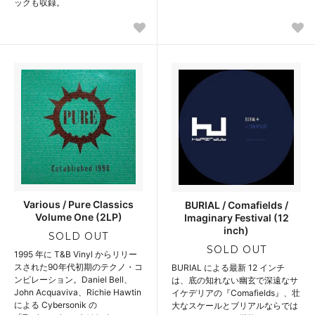
ックも収録。
Various / Pure Classics
BURIAL / Comafields /
Volume One (2LP)
Imaginary Festival (12
inch)
SOLD OUT
SOLD OUT
1995 年に T&B Vinyl からリリー
スされた90年代初期のテクノ・コ
BURIAL による最新 12 インチ
ンピレーション。Daniel Bell、
は、底の知れない幽玄で深遠なサ
John Acquaviva、Richie Hawtin
イケデリアの『Comafields』、壮
による Cybersonik の
大なスケールとブリアルならでは